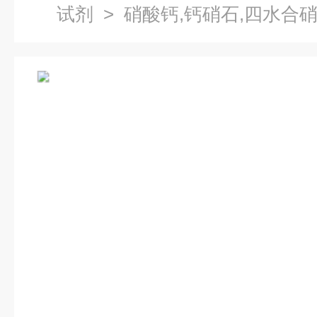
试剂
> 硝酸钙,钙硝石,四水合