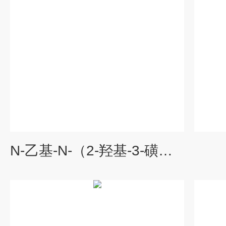
N-乙基-N-（2-羟基-3-磺丙基）-3,5-二甲氧基苯胺钠盐