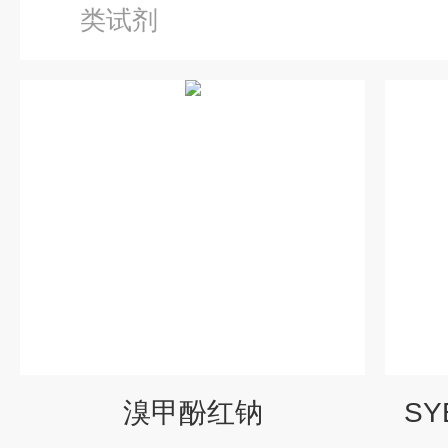
类试剂
溴甲酚红钠
SY