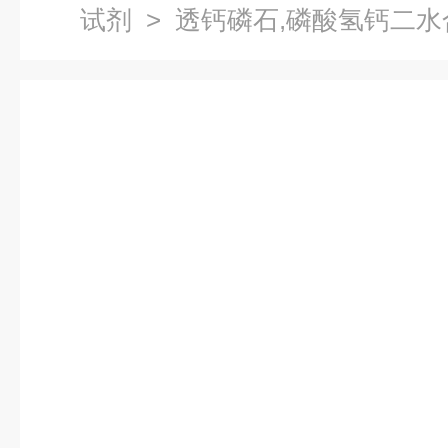
试剂
> 透钙磷石,磷酸氢钙二水