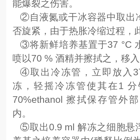
能爆裂之伤害。
②自液氮或干冰容器中取出
否旋紧，由于热胀冷缩过程，
③将新鲜培养基置于37 °C
喷以70 % 酒精并擦拭之，移
④取出冷冻管，立即放入37
冻，轻摇冷冻管使其在1 
70%ethanol 擦拭保存
内。
⑤取出0.9 ml 解冻之细