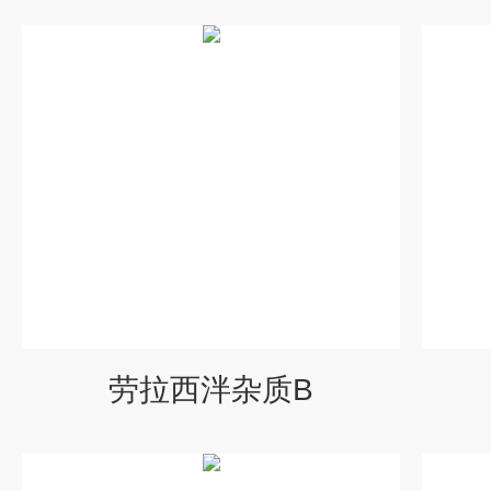
劳拉西泮杂质B