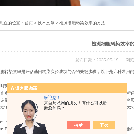
现在的位置：
首页
>
技术文章
> 检测细胞转染效率的方法
检测细胞转染效率
发布日期：2025-05-19 浏览
细胞转染效率是评估基因转染实验成功与否的关键步骤，以下是几种常用
荧光定量PCR（Quantitative Real-time PCR）
光定量PCR是一种在DNA扩增过程中，通过荧光信号实时检测PCR进程
欢迎您！
定量分析。在PCR扩增的指数时期，模板的Ct值（循环阈值）与起始拷
来自局域网的朋友！有什么可以帮
检测转染后细胞中待测基因的mRNA表达水平，无法直接检测蛋白表达
助您的吗？
stern Blot（蛋白质免疫印迹）
tern Blot的基本原理是通过特异性抗体对凝胶电泳处理过的细胞或生