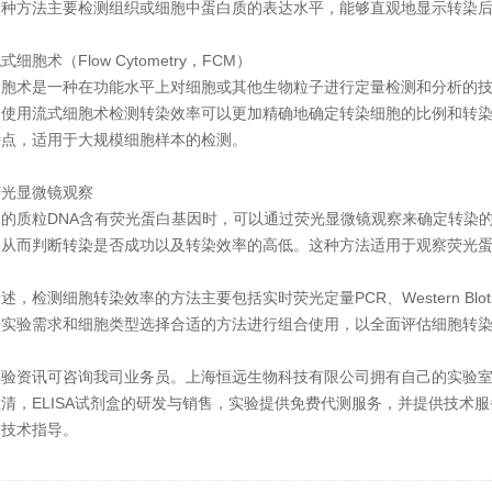
这种方法主要检测组织或细胞中蛋白质的表达水平，能够直观地显示转染
细胞术（Flow Cytometry，FCM）
细胞术是一种在功能水平上对细胞或其他生物粒子进行定量检测和分析的
。使用流式细胞术检测转染效率可以更加精确地确定转染细胞的比例和转
特点，适用于大规模细胞样本的检测。
荧光显微镜观察
染的质粒DNA含有荧光蛋白基因时，可以通过荧光显微镜观察来确定转染
，从而判断转染是否成功以及转染效率的高低。这种方法适用于观察荧光
述，检测细胞转染效率的方法主要包括实时荧光定量PCR、Western B
据实验需求和细胞类型选择合适的方法进行组合使用，以全面评估细胞转
实验资讯可咨询我司业务员。上海恒远生物科技有限公司拥有自己的实验
清，ELISA试剂盒的研发与销售，实验提供免费代测服务，并提供技术
一技术指导。