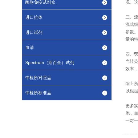
酶联免疫试剂盒
况。
三、流式
进口抗体
流式
参数
进口试剂
量的
血清
四、
当转
Spectrum（斯百全）试剂
效率
中检所对照品
综上所
以根
中检所标准品
更多
胞，血
一对