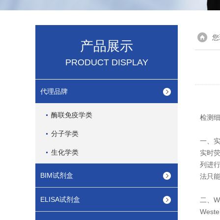
您
产品展示
PRODUCT DISPLAY
代理品牌
酶联免疫学类
检测
分子学类
一、实时
生化学类
实时荧
列进行
BIM试剂盒
法只能
ELISA试剂盒
二、We
Wes