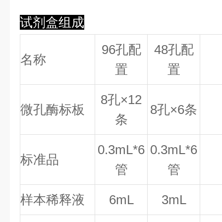
试剂盒组成
96孔配
48孔配
名称
置
置
8
孔×
12
微孔酶标板
8
孔×
6
条
条
0.
3
mL*6
0.
3
mL*6
标准品
管
管
样本稀释液
6mL
3mL