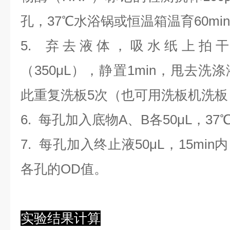
孔，37℃水浴锅或恒温箱温育60mi
5. 弃去液体，吸水纸上拍
（350
μL
）
，静置1min，甩去洗
此重复洗板5次（也可用洗板机洗板
6. 每孔加入底物A、B各50μL，37
7. 每孔加入终止液50μL，15min
各孔的OD值。
实验结果计算