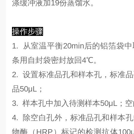
涤缓冲液加19份蒸馏水。
操作步骤
1. 从室温平衡20min后的铝箔
条用自封袋密封放回4℃。
2. 设置标准品孔和样本孔，标准
品50μL；
3. 样本孔
中
加
入
待测样本
5
0μL；
4.
除空白孔外，标准品孔和样本孔
物酶（HRP）标记的检测抗体100