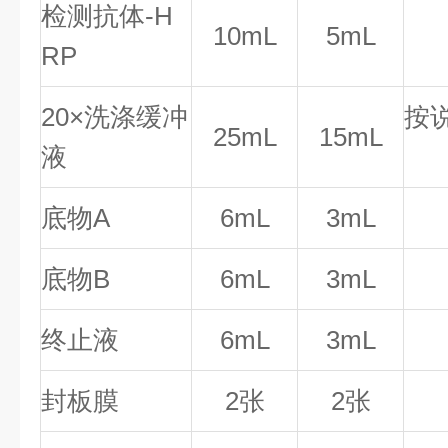
检测抗体-H
10mL
5mL
RP
20×洗涤缓冲
按
25mL
15mL
液
底物A
6mL
3mL
底物B
6mL
3mL
终止液
6mL
3mL
封板膜
2张
2张