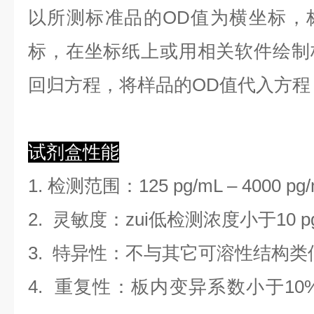
以
所测标准品的OD值
为横坐标，
标，在坐标纸上
或用相关软件绘制
回归方程
，
将样品的OD值代入方程
试剂盒性能
1. 检测范围
：
125 pg/mL
–
4000 pg
2. 灵敏度：zui低检测浓度小于
10
p
3. 特异性：不与其它可溶性结构
4. 重复性：板内变异系数小于
10