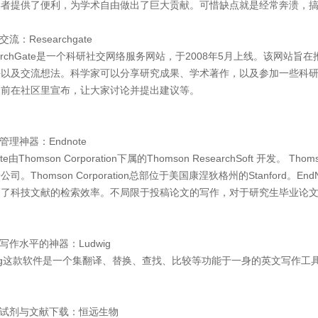
学者提供了便利，为学术自由做出了巨大贡献。可惜缺点就是经常奔溃，
交流：Researchgate
earchGate是一个科研社交网络服务网站，于2008年5月上线。该网
法以及交流想法。科学家可以分享研究成果、学术著作，以及参加一些科
提前在社区里宣布，让大家讨论并提出建议等。
管理神器：Endnote
ote由Thomson Corporation下属的Thomson ResearchSoft 开发
公司。Thomson Corporation总部位于美国康涅狄格州的Stanfor
高了科技文献的检索效率。不局限于投稿论文的写作，对于研究生毕业论
语写作水平的神器：Ludwig
wig这款软件是一个集翻译、替换、查找、比较等功能于一身的英文写作
研试剂与文献下载：恒远生物