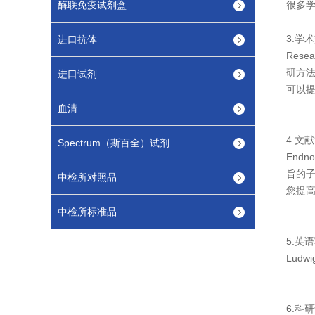
酶联免疫试剂盒
很多
3.学术
进口抗体
Res
研方
进口试剂
可以
血清
4.文献
Spectrum（斯百全）试剂
Endn
旨的子
中检所对照品
您提
中检所标准品
5.英
Lud
6.科