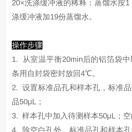
2
0×洗涤缓冲液的稀释：蒸馏水按1：
涤缓冲液加19份蒸馏水。
操作步骤
1. 从室温平衡20min后的铝箔
条用自封袋密封放回4℃。
2. 设置标准品孔和样本孔，标准
品50μL；
3. 样本孔
中
加
入
待测样本
5
0μL；
4.
除空白孔外，标准品孔和样本孔