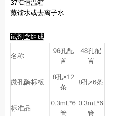
37℃恒温箱
蒸馏水或去离子水
试剂盒组成
96孔配
48孔配
名称
置
置
8
孔×
12
微孔酶标板
8
孔×
6
条
条
0.
3
mL*6
0.
3
mL*6
标准品
管
管