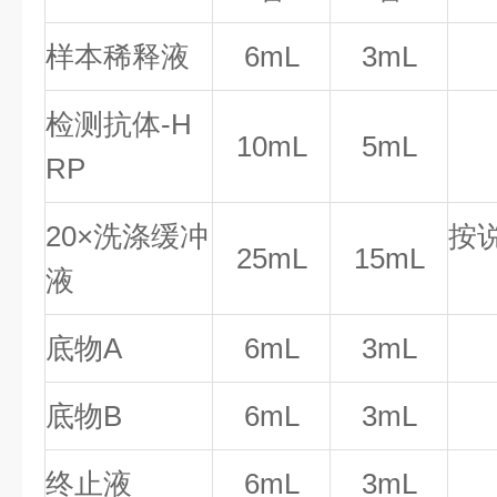
样本稀释液
6mL
3mL
检测抗体-H
10mL
5mL
RP
20×洗涤缓冲
按
25mL
15mL
液
底物A
6mL
3mL
底物B
6mL
3mL
终止液
6mL
3mL