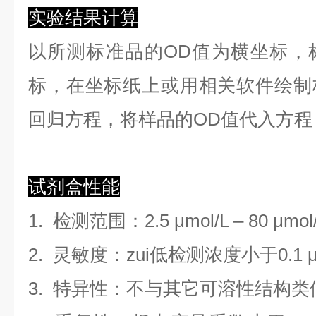
实验结果计算
以
所测标准品的OD值
为横坐标，
标，在坐标纸上
或用相关软件绘制
回归方程
，
将样品的OD值代入方程
试剂盒性能
1.
检测范围
：
2.5 μmol/L
–
80 μmol
2. 灵敏度：zui低检测浓度小于
0.1
3. 特异性：不与其它可溶性结构