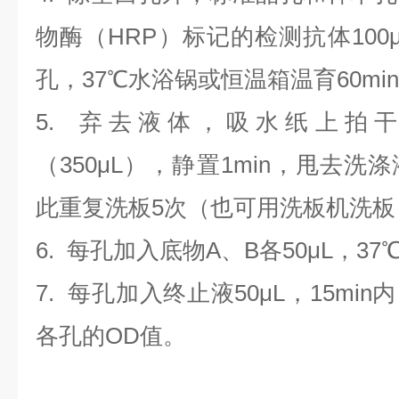
物酶（HRP）标记的检测抗体100
孔，37℃水浴锅或恒温箱温育60mi
5. 弃去液体，吸水纸上拍
（350
μL
）
，静置1min，甩去洗
此重复洗板5次（也可用洗板机洗板
6. 每孔加入底物A、B各50μL，37
7. 每孔加入终止液50μL，15min
各孔的OD值。