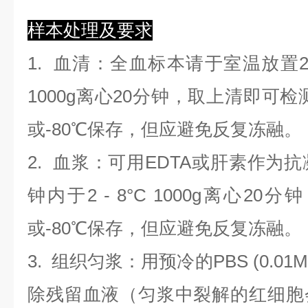
样本处理及要求
1.
血清
：全血标本请于室温放置2
1000g离心20分钟，取上清即可检
或-80℃保存，但应避免反复冻融。
2.
血浆
：可用EDTA或肝素作为抗
钟内于2 - 8°C 1000g离心
20
分钟
或-80℃保存，但应避免反复冻融。
3.
组织匀浆
：用预冷的PBS (0.01M
除残留血液（匀浆中裂解的红细胞