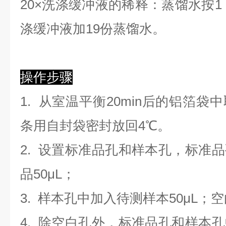
2
0×洗涤缓冲液的稀释：蒸馏水按1：
涤缓冲液加19份蒸馏水。
操作步骤
1. 从室温平衡20min后的铝箔
条用自封袋密封放回4℃。
2. 设置标准品孔和样本孔，标准
品50μL；
3. 样本孔
中
加
入
待测样本
5
0μL；
4.
除空白孔外，标准品孔和样本孔