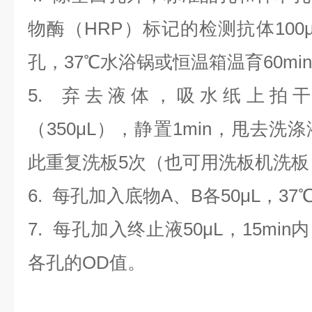
物酶（HRP）标记的检测抗体100
孔，37℃水浴锅或恒温箱温育60mi
5. 弃去液体，吸水纸上拍
（350
μL
）
，静置1min，甩去洗
此重复洗板5次（也可用洗板机洗板
6. 每孔加入底物A、B各50μL，37
7. 每孔加入终止液50μL，15min
各孔的OD值。