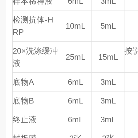
样本稀释液
6mL
3mL
检测抗体-H
10mL
5mL
RP
20×洗涤缓冲
按
25mL
15mL
液
底物A
6mL
3mL
底物B
6mL
3mL
终止液
6mL
3mL