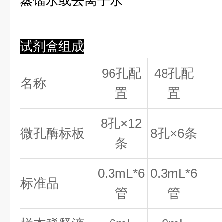
蒸馏水或去离子水
试剂盒组成
96孔配
48孔配
名称
置
置
8
孔×
12
微孔酶标板
8
孔×
6
条
条
0.
3
mL*6
0.
3
mL*6
标准品
管
管