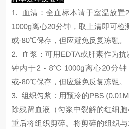
1.
血清
：全血标本请于室温放置2
1000g离心20分钟，取上清即可检
或-80℃保存，但应避免反复冻融。
2.
血浆
：可用EDTA或肝素作为抗
钟内于2 - 8°C 1000g离心
20
分钟
或-80℃保存，但应避免反复冻融。
3.
组织匀浆
：用预冷的PBS (0.01M
除残留血液（匀浆中裂解的红细胞
重后将组织剪碎。将剪碎的组织与