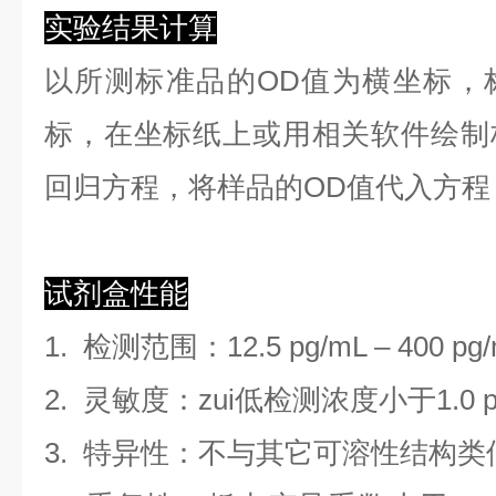
实验结果计算
以
所测标准品的OD值
为横坐标，
标，在坐标纸上
或用相关软件绘制
回归方程
，
将样品的OD值代入方程
试剂盒性能
1.
检测范围
：
12.5 pg/mL
–
400 pg
2. 灵敏度：zui低检测浓度小于
1.0
3. 特异性：不与其它可溶性结构