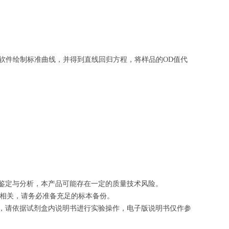
软件绘制
标准曲线
，并得到
直线回归方程
，
将样品的OD值代
的鉴定与分析，本产品可能存在一定的质量技术风险。
切相关，请务必准备充足的标本备份。
等，请依据试剂盒内说明书进行实验操作，电子版说明书仅作参