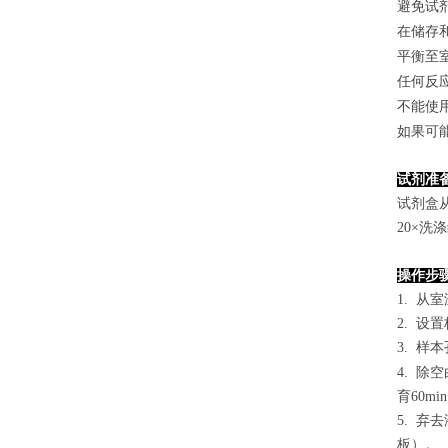
避免试
在储存
平衡至
任何反
不能使
如果可
试剂准
试剂盒
2
0×洗
操作步
1. 从
2. 设
3. 样本
4.
除空
育60mi
5. 
板）。