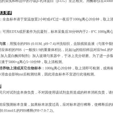
的深浅和样品中的小鼠β-乳球蛋白（β-LG）呈正相关。用酶标仪在450n
理及要求
：全血标本请于室温放置2小时或4℃过一夜后于1000g离心20分钟，取上
：可用EDTA或肝素作为抗凝剂，标本采集后30分钟内于2 - 8°C 1000g离
匀浆
：用预冷的PBS (0.01M, pH=7.4)冲洗组织，去除残留血液
应体积的PBS（一般按1:9的重量体积比，比如1g的组织样品对应9mL
S中加入蛋白酶抑制剂）加入玻璃匀浆器中，于冰上充分研磨。为了进一步裂
液于5000×g离心5~10分钟，取上清检测。
培养物上清或其它生物标本
：1000g离心20分钟，取上清即可检测，或将
本溶血会影响zui后检测结果，因此溶血标本不宜进行此项检测。
理
本公司只对试剂盒本身负责，不对因使用该试剂盒所造成的样本消耗负责，
实验前应预测标本含量，如果标本浓度过高，应对标本进行稀释，使稀释后
.01mol/L的PBS稀释(PH=7.0-7.2)。