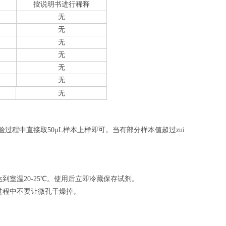
按说明书进行稀释
无
无
无
无
无
无
无
验过程中直接取50
μL
样本上样即可。当有部分样本值超过zui
室温20-25℃。使用后立即冷藏保存试剂。
过程中不要让微孔干燥掉。