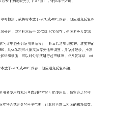
m 波长下测定吸光度（OD 值），计算样品浓度。
清即可检测，或将标本放于-20℃或-80℃保存，但应避免反复冻
心
20
分钟，或将标本放于-20℃或-80℃保存，但应避免反复冻
（匀浆中裂解的红细胞会影响测量结果），称重后将组织剪碎。将剪碎的
的PBS，具体体积可根据实验需要适当调整，并做好记录。推荐
解组织细胞，可以对匀浆液进行超声破碎，或反复冻融。zui
标本放于-20℃或-80℃保存，但应避免反复冻融。
请使用者使用前充分考虑到样本的可能使用量，预留充足的样
的标本符合试剂盒的检测范围，计算时再乘以相应的稀释倍数。