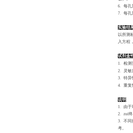
6. 每
7. 每
实验结
以
所测
入方程
试剂盒
1.
检测
2. 灵
3. 
4. 重
说明
1. 
2. 
3. 
考。