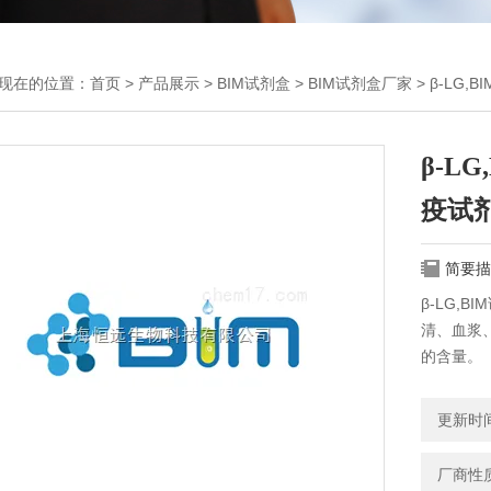
现在的位置：
首页
>
产品展示
>
BIM试剂盒
>
BIM试剂盒厂家
> β-LG
β-L
疫试
简要描
β-LG,
清、血浆
的含量。
更新时间：
厂商性