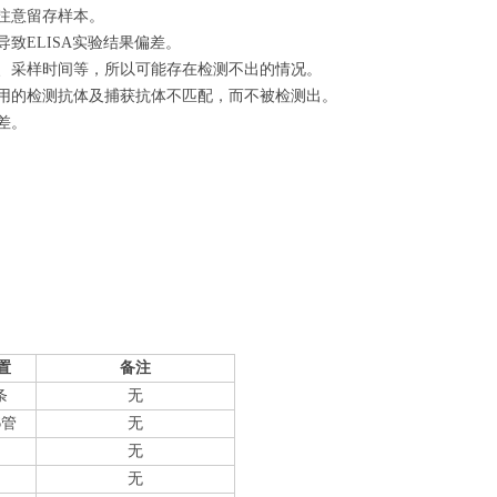
注意留存样本。
致ELISA实验结果偏差。
量、采样时间等，所以可能存在检测不出的情况。
使用的检测抗体及捕获抗体不匹配，而不被检测出。
差。
置
备注
条
无
6管
无
无
无