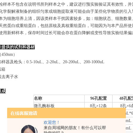
若所检样本不包含在说明书所列样本之中，建议进行预实验验证其有效性，并
使用化学裂解液制备的组织匀浆或细胞提取液可能会由于某些化学物质的引入导
若样本为细胞培养上清，因该类样本干扰因素较多，如：细胞状态、细胞数
某些天然蛋白或重组蛋白，包括原核及真核重组蛋白，可能因为与本产品所
建议使用新鲜样本，保存时间过长可能会存在蛋白降解或变性导致实验结果偏
未提供的试剂和器材
450nm）
器及枪头：0.5-10uL、2-20uL、20-200uL、200-1000uL
温箱
或去离子水
组成
名称
96孔配置
48孔配
微孔酶标板
8
孔×
12
条
8
孔×
6
标准品
0.
3
mL*6管
0.
3
mL*
样本稀释液
6mL
3mL
欢迎您！
来自局域网的朋友！有什么可以帮
检测抗体-HRP
10mL
5mL