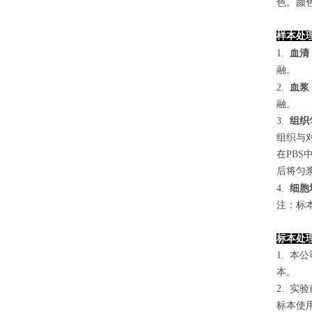
色。颜色
样本处
1.
血清
融。
2.
血浆
融。
3.
组织
组织与对
在PB
后将匀浆
4
.
细胞
注：标
标本处
1. 
本。
2. 
标本使用0