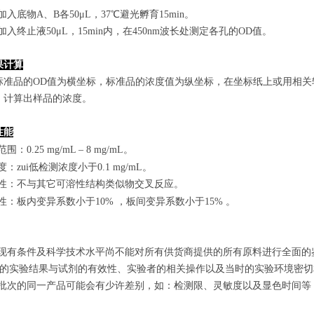
孔加入底物A、B各50μL，37℃避光孵育15min。
孔加入终止液50μL，15min内，在450nm波长处测定各孔的OD值。
果计算
标准品的OD值
为横坐标，
标准品的浓度
值为纵坐标，在坐标纸上
或用相关
，计算出样品
的
浓度
。
性能
范围
：
0.25 mg/mL
–
8 mg/mL
。
敏度：zui低检测浓度小于
0.1
mg/mL
。
特异性：不与其它可溶性结构类似物交叉反应。
复性：板内变异系数小于
10
%
，
板间变异系数小于1
5
%
。
由于现有条件及科学技术水平尚不能对所有供货商提供的所有原料进行全面
zui终的实验结果与试剂的有效性、实验者的相关操作以及当时的实验环境密
不同批次的同一产品可能会有少许差别，如：检测限、灵敏度以及显色时间