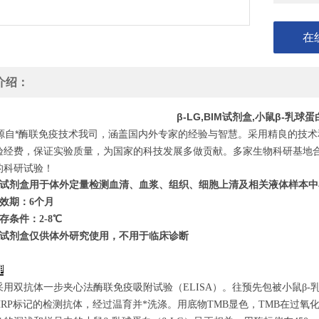
在
介绍：
β-LG,BIM试剂盒,小鼠β-乳
自*酶联免疫技术我司，涵盖国内外专家的经验与智慧。采用精良的技术
验经费，保证实验质量，为国家的科技发展多做贡献。多家生物科研基地
的科研试验！
试剂盒用于体外定量检测血清、血浆、组织、细胞上清及相关液体样本中
效期：6个月
存条件：
2
-8℃
试剂盒仅供体外研究使用，不用于临床诊断
理
采用双抗体一步夹心法酶联免疫吸附试验（ELISA）。往预先包被小鼠β-
HRP标记的检测抗体，经过温育并*洗涤。用底物TMB显色，TMB在过氧