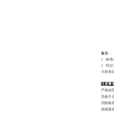
备
注
：
1.
标准
2. 
大标准
注意事
严格按
洗板不
消除板
底物显