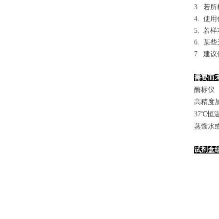
3. 
4. 
5. 
6. 
7. 
需要而
酶标仪（
高精度加样
37℃恒
蒸馏水
试剂盒