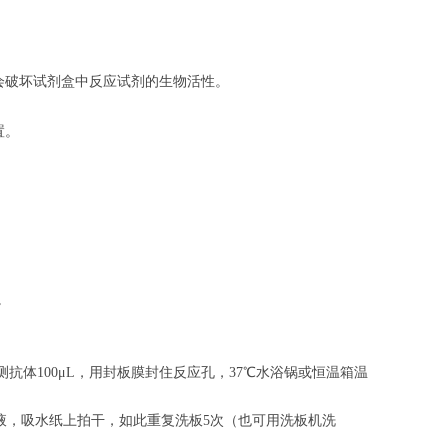
会破坏试剂盒中反应试剂的生物活性。
置。
。
。
抗体100μL，用封板膜封住反应孔，37℃水浴锅或恒温箱温
涤液，吸水纸上拍干，如此重复洗板5次（也可用洗板机洗