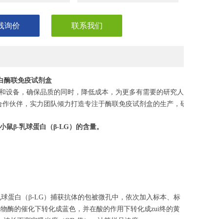
线询价
联系我们
球蛋白酶联免疫试剂盒
和设备，确保品质的同时，降低成本，为更多有需要的研究人员，节省
合作伙伴，实力团队倾力打造专注于酶联免疫试剂盒的生产，研发，助力
小鼠β-乳球蛋白
（
β-LG
）的含量。
乳球蛋白（β-LG）捕获抗体的包被微孔中，依次加入标本、标
化物酶的催化下转化成蓝色，并在酸的作用下转化成zui终的黄