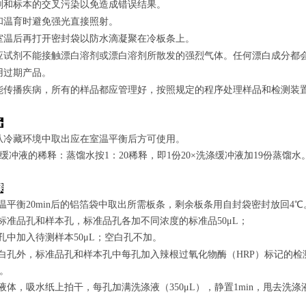
剂和标本的交叉污染以免造成错误结果。
和温育时避免强光直接照射。
室温后再打开密封袋以防水滴凝聚在冷板条上。
应试剂不能接触漂白溶剂或漂白溶剂所散发的强烈气体。任何漂白成分都
用过期产品。
能传播疾病，所有的样品都应管理好，按照规定的程序处理样品和检测装
备
从冷藏环境中取出应在室温平衡后方可使用。
涤缓冲液的稀释：蒸馏水按1：20稀释，即1份20×洗涤缓冲液加19份蒸馏水
骤
室温平衡20min后的铝箔袋中取出所需板条，剩余板条用自封袋密封放回4℃
置标准品孔和样本孔，标准品孔各加不同浓度的标准品50μL；
孔
中
加
入
待测样本
5
0μL；空白孔不加。
白孔外，标准品孔和样本孔中每孔加入辣根过氧化物酶（HRP）标记的检测
n。
弃去液体，吸水纸上拍干，每孔加满洗涤液
（350
μL
）
，静置1min，甩去洗