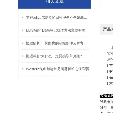
相关文章
求解:elisa试剂盒的回收率是不是越高越好?
产品
ELISA试剂盒酶标记抗体方法主要有哪些?
恒远解析:一抗孵育的起始条件及孵育的优化
源
实
恒远科普:为什么一定要挑取单克隆?
您
l
本
Western免疫印迹常见问题解答之信号弱
l
有
l
保
l
本
实验原
试剂盒
准品、