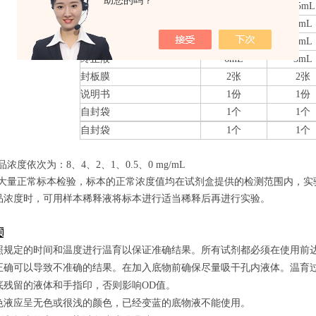
助您的吗？
20×洗涤缓冲液
25mL
15mL
底物A
6mL
3mL
底物B
6mL
3mL
终止液
6mL
3mL
封板膜
2张
2张
说明书
1份
1份
自封袋
1个
1个
自封袋
1个
1个
品浓度依次为：8
、4、2、1、0.5、0
mg/mL
经过大量正常标本检验，标本的正常浓度值均在试剂盒提供的检测范围内，实
品浓度时，可用样本稀释液将标本进行适当稀释后再进行实验。
项
照规定的时间和温度进行温育以保证准确结果。所有试剂都必须在使用前达到
正确可以导致不准确的结果。在加入底物前确保尽量吸干孔内液体。温育
底残留的液体和手指印，否则影响OD值。
色液应呈无色或很浅的颜色，已经变蓝的底物液不能使用。