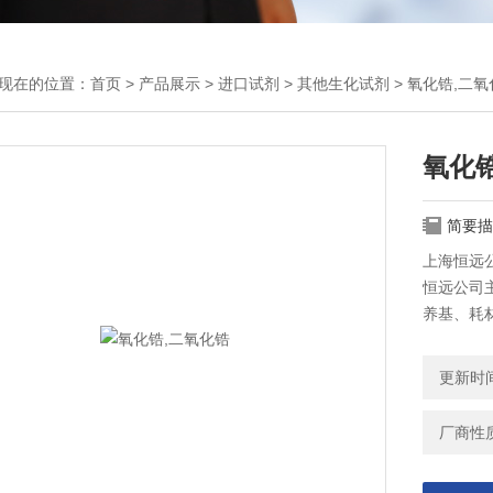
现在的位置：
首页
>
产品展示
>
进口试剂
>
其他生化试剂
> 氧化锆,二
氧化
简要描
上海恒远公
恒远公司主
养基、耗
更新时间：
厂商性