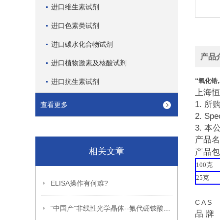
进口维生素试剂
进口色素类试剂
进口碳水化合物试剂
产品
进口植物激素及核酸试剂
“
氧化锆
进口抗生素试剂
上海恒
1. 
查看更多
2. 
3. 
产品名
相关文章
产品包
100
克
25
克
ELISA操作有何难?
C A S 
“中国产”非线性光学晶体--氟代硼铍酸钾（KBBF）晶体
品 牌 