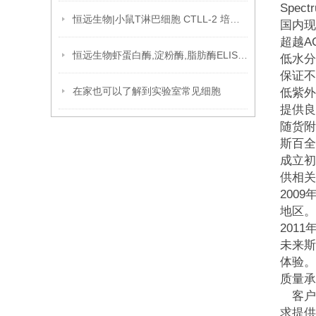
Spec
恒远生物|小鼠T淋巴细胞 CTLL-2 培养攻略
国内现
超越A
恒远生物虾蛋白酶,淀粉酶,脂肪酶ELISA试剂盒引用文献
低水分
保证不
在家也可以了解到实验室常见细胞
低紫外
提供良
随货附
斯百全
成立初
供相关
200
地区。
201
未来斯
体验。
质量承
客户在
求提供