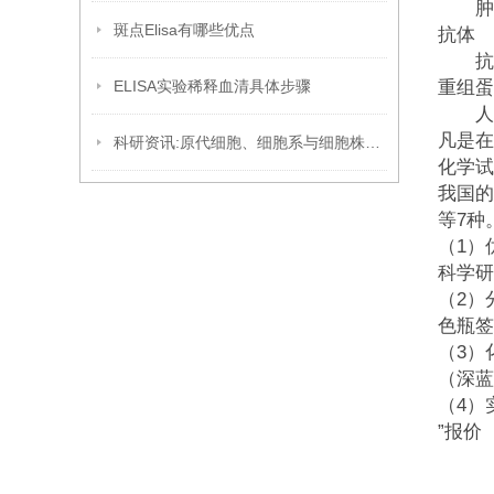
肿瘤
斑点Elisa有哪些优点
抗体
抗
ELISA实验稀释血清具体步骤
重组蛋
人细
凡是在
科研资讯:原代细胞、细胞系与细胞株的区别
化学试
我国的
等7种
（1）
科学研
（2）
色瓶签
（3）
（深蓝
（4）实
”报价