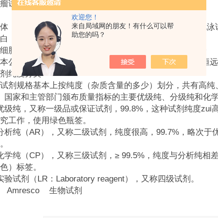
试剂盒 激素、内分泌、自身抗体试剂盒
欢迎您！
来自局域网的朋友！有什么可以帮
体 免疫组化试剂 蛋白印迹和电泳
助您的吗？
白
胞因子 大鼠细胞因子 小鼠细胞因子
本公司购买“
”提供质量检测报告，上海恒
十八烷酸,十八碳烷酸
剂纯度分类
试剂规格基本上按纯度（杂质含量的多少）划分，共有高纯
。国家和主管部门颁布质量指标的主要优级纯、分级纯和化学
优级纯，又称一级品或保证试剂，99.8%，这种试剂纯度zu
究工作，使用绿色瓶签。
分析纯（AR），又称二级试剂，纯度很高，99.7%，略次
。
化学纯（CP），又称三级试剂，≥ 99.5%，纯度与分析
色）标签。
验试剂（LR：Laboratory reagent），又称四级试剂。
 Amresco 生物试剂