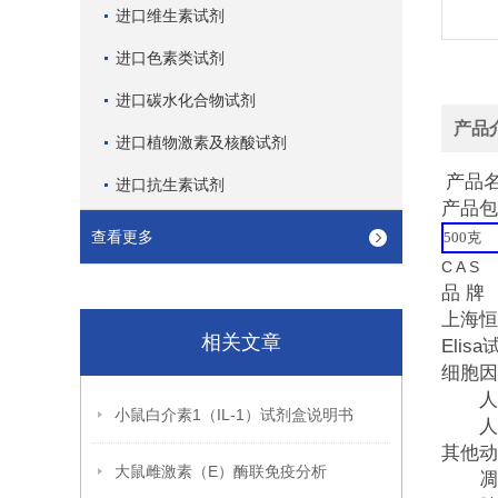
进口维生素试剂
进口色素类试剂
进口碳水化合物试剂
产品
进口植物激素及核酸试剂
产品
进口抗生素试剂
产品包
查看更多
500
克
C A S 
品 牌 
上海恒
相关文章
Elis
细胞因
人细
小鼠白介素1（IL-1）试剂盒说明书
人细
其他动
大鼠雌激素（E）酶联免疫分析
凋亡