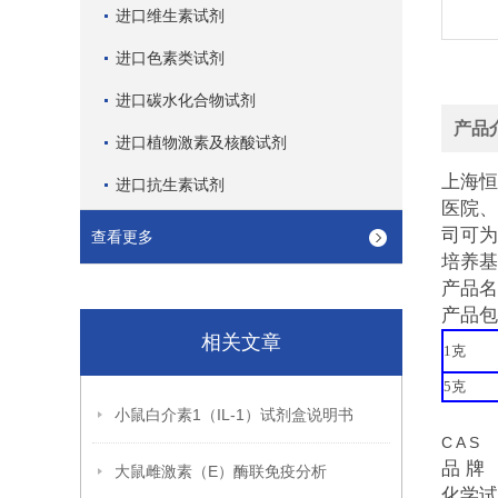
进口维生素试剂
进口色素类试剂
进口碳水化合物试剂
产品
进口植物激素及核酸试剂
上海恒
进口抗生素试剂
医院、
司可为
查看更多
培养基
产品名
产品包
相关文章
1
克
5
克
小鼠白介素1（IL-1）试剂盒说明书
C A S 
品 牌 
大鼠雌激素（E）酶联免疫分析
化学试