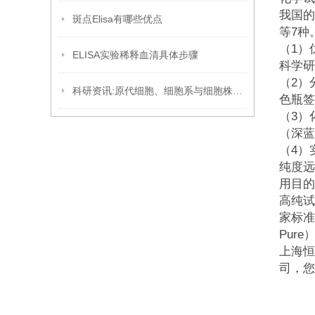
我国的
斑点Elisa有哪些优点
等7种
（1）
ELISA实验稀释血清具体步骤
科学研
（2）
科研资讯:原代细胞、细胞系与细胞株的区别
色瓶签
（3）
（深蓝
（4）实
纯度远
用目的
高纯试
家标准
Pur
上海恒
司，您