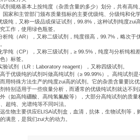
试剂规格基本上按纯度（杂质含量的多少）划分，共有高纯
。国家和主管部门颁布质量指标的主要优级纯、分级纯和化学
优级纯，又称一级品或保证试剂，99.8%，这种试剂纯度zu
究工作，使用绿色瓶签。
分析纯（AR），又称二级试剂，纯度很高，99.7%，略次
。
化学纯（CP），又称三级试剂，≥ 99.5%，纯度与分析
色）标签。
验试剂（LR：Laboratory reagent），又称四级试剂。
高于优级纯的试剂叫做高纯试剂（≥ 99.99%）。高纯试
而用特殊方法生产的纯度zui高的试剂。它的杂质含量要比优
剂特别适用于一些痕量分析，而通常的优级纯试剂就达不到
外（如高纯硼酸、高纯氢氟酸等），大部分高纯试剂的质量标
e）、超纯、光谱纯等不同叫法。
远生物主要供应ELISA试剂盒，血清，抗体，生物试剂等，购
的满意，是我们zui大的动力。