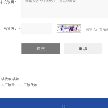
补充说明：
验证码：
请输入计算结
：
碘代苯,碘苯
：
均三溴苯,,3,5,-三溴代苯