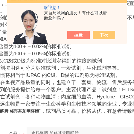
，上海恒远生物科技有限公司多年来秉持着八个字“价格廉宜
欢迎您！
。
来自局域网的朋友！有什么可以帮
剂的种类很多，世界各国对化学试剂的分类和分级的标准不
助您的吗？
AC对化学标准物质的分类为：
子量标准。
和A 级zui接近的基准物质。
含量为100＋－0.02%的标准试剂
含量为100＋－0.05%的标准试剂
以C级或D级为标准对比测定得到的纯度的试剂
剂按用途可分为标准试剂，一般试剂，生化试剂等等。
惯将相当于IUPAC 的C级、D级的试剂称为标准试剂。
在重视产品质量的同时，也建立了一套集、物流、售后服务
到的服务提供给每一个客户。主要代理产品：试剂盒：ELI
亡试剂盒；各种动物血清：内皮细胞血清、Hyclone、GIBC
远生物是一家专注于生命科学和生物技术领域的企业，专业
”，试剂品质可靠，价格从优，有意者请致
醛肟,邻羟基苯甲醛肟
产品：