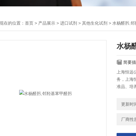
现在的位置：
首页
>
产品展示
>
进口试剂
>
其他生化试剂
> 水杨醛肟,
水杨
简要描
上海恒远公
务，上海恒
准品、培
更新时间：
厂商性