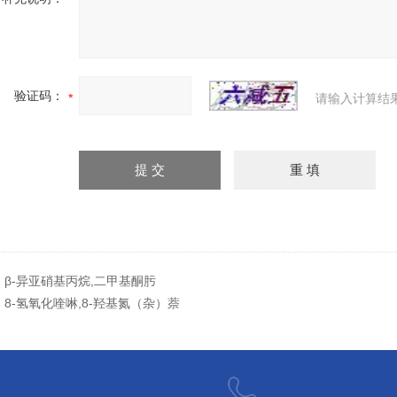
验证码：
请输入计算结
：
β-异亚硝基丙烷,二甲基酮肟
：
8-氢氧化喹啉,8-羟基氮（杂）萘