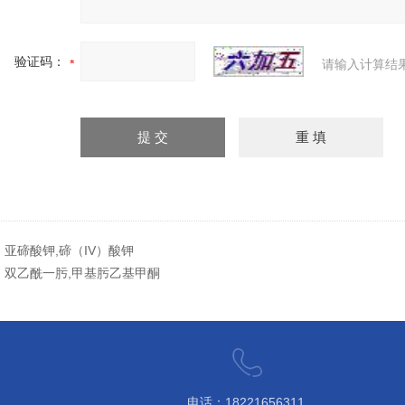
验证码：
请输入计算结
：
亚碲酸钾,碲（IV）酸钾
：
双乙酰一肟,甲基肟乙基甲酮
电话：18221656311