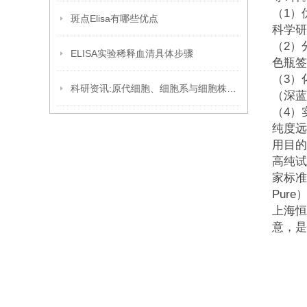
（1）
斑点Elisa有哪些优点
科学研
（2）
ELISA实验稀释血清具体步骤
色瓶签
（3）
科研资讯:原代细胞、细胞系与细胞株的区别
（深蓝
（4）实
纯度远
用目的
高纯试
家标准
Pur
上海恒
意，是