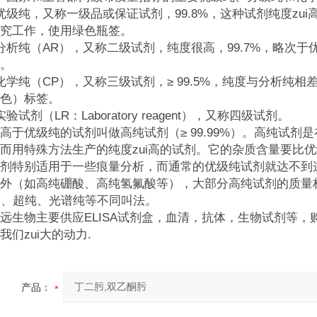
优级纯，又称一级品或保证试剂，99.8%，这种试剂纯度zu
究工作，使用绿色瓶签。
分析纯（AR），又称二级试剂，纯度很高，99.7%，略次
。
化学纯（CP），又称三级试剂，≥ 99.5%，纯度与分析
色）标签。
验试剂（LR：Laboratory reagent），又称四级试剂。
高于优级纯的试剂叫做高纯试剂（≥ 99.99%）。高纯试
而用特殊方法生产的纯度zui高的试剂。它的杂质含量要比优
剂特别适用于一些痕量分析，而通常的优级纯试剂就达不到
外（如高纯硼酸、高纯氢氟酸等），大部分高纯试剂的质量标
e）、超纯、光谱纯等不同叫法。
远生物主要供应ELISA试剂盒，血清，抗体，生物试剂等，购
我们zui大的动力.
产品：