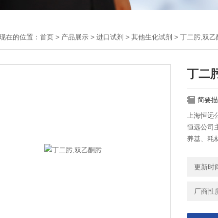
现在的位置：
首页
>
产品展示
>
进口试剂
>
其他生化试剂
> 丁二肟,双
丁二
简要描
上海恒远公
恒远公司主
养基、耗
更新时间：
厂商性