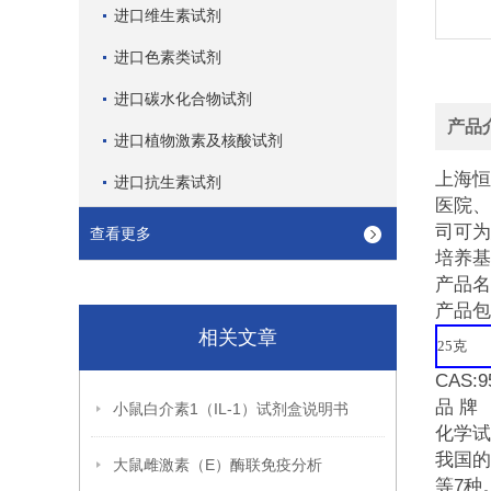
进口维生素试剂
进口色素类试剂
进口碳水化合物试剂
产品
进口植物激素及核酸试剂
上海恒
进口抗生素试剂
医院、
司可为
查看更多
培养基
产品名
产品包
相关文章
25
克
CAS:9
品 牌 
小鼠白介素1（IL-1）试剂盒说明书
化学试
我国的
大鼠雌激素（E）酶联免疫分析
等7种