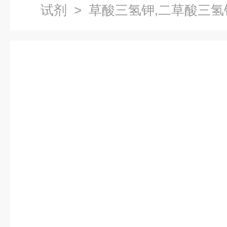
试剂
> 草酸三氢钾,二草酸三氢