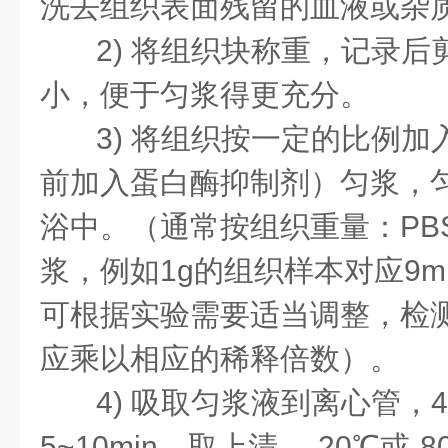
洗去组织表面残留的血液或杂
2)
将组织块称重，记录后
小，便于匀浆得更充分。
3)
将组织按一定的比例加
前加入蛋白酶抑制剂）匀浆，
浴中。（通常按组织重量：
PB
浆，例如
1g
的组织样本对应
9m
可根据实验需要适当调整，检
应乘以相应的稀释倍数）。
4)
吸取匀浆液到离心管，
4
5~10min
，取上清，
-20
℃或
-8