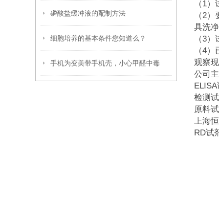
（1
磷酸盐缓冲液的配制方法
（2）
具洗净
细胞培养的基本条件您知道么？
（3）
（4）
观察现
手机为变美带手机壳，小心甲醛中毒
公司主
ELI
检测试
原料试
上海恒
RD试