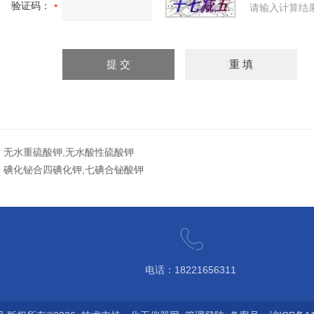
验证码：
请输入计算结
：
无水重硫酸钾,无水酸性硫酸钾
：
碘化铋合四碘化钾,七碘合铋酸钾
电话：18221656311