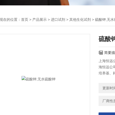
现在的位置：
首页
>
产品展示
>
进口试剂
>
其他生化试剂
> 硫酸钾,无
硫酸
简要描
上海恒远公
海恒远公司
培养基、
更新时间：
厂商性