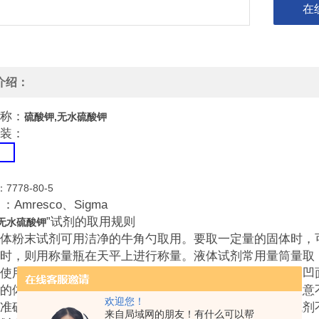
在
介绍：
称：
硫酸钾,无水硫酸钾
装：
：7778-80-5
：Amresco、Sigma
”试剂的取用规则
,无水硫酸钾
粉末试剂可用洁净的牛角勺取用。要取一定量的固体时，可
时，则用称量瓶在天平上进行称量。液体试剂常用量筒量取，量筒的
使用时要把量取的液体注入量筒中，使视线与量筒内液体凹面
的体积。如需少量液体试剂则可用滴管取用，取用时应注意
欢迎您！
准确的实验结果，取用试剂时应遵守以下规则，以保证试剂
来自局域网的朋友！有什么可以帮