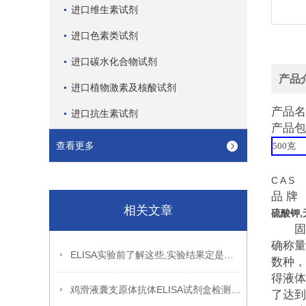
进口维生素试剂
进口色素类试剂
进口碳水化合物试剂
产品
进口植物激素及核酸试剂
产品名
进口抗生素试剂
产品包
查看更多
500
克
C A S 
品 牌 
相关文章
硫酸钾
固体
确称量
ELISA实验前了解这些,实验结果定是您预期中的
数种，
得液体
鸡滑液囊支原体抗体ELISA试剂盒检测原理
了达到