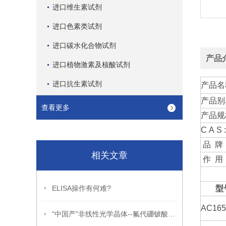
进口维生素试剂
进口色素类试剂
进口碳水化合物试剂
产品
进口植物激素及核酸试剂
进口抗生素试剂
产品名
产品别
查看更多
产品规
C A S :
品 牌
相关文章
作 用
ELISA操作有何难?
型
AC16
“中国产”非线性光学晶体--氟代硼铍酸钾（KBBF）晶体