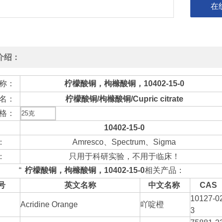
在
介绍：
称：
柠檬酸铜，枸橼酸铜，10402-15-0
名：
柠檬酸铜/枸橼酸铜/Cupric citrate
格：
25克
10402-15-0
：
Amresco、Spectrum、Sigma
：
只用于科研实验，不用于临床！
“
柠檬酸铜，枸橼酸铜，10402-15-0
相关产品：
号
英文名称
中文名称
CAS
10127-0
5
Acridine Orange
吖啶橙
3