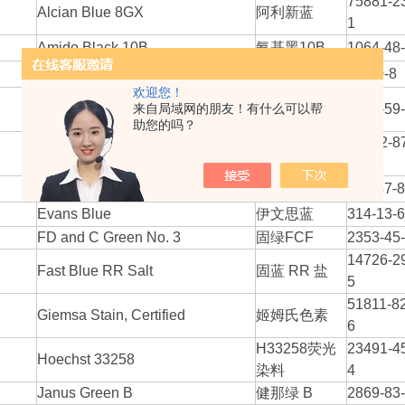
75881-2
0
Alcian Blue 8GX
阿利新蓝
1
0
Amido Black 10B
氨基黑10B
1064-48
Bromocresol Green
溴甲酚绿
76-60-8
欢迎您！
Coomassie（R） Brilliant Blue R-
1
来自局域网的朋友！有什么可以帮
考马斯亮蓝R
6104-59
250
助您的吗？
17372-8
4
D and C Red No. 22
伊红y
1
6
D and C Yellow No. 8
荧光素钠
518-47-8
5
Evans Blue
伊文思蓝
314-13-6
0
FD and C Green No. 3
固绿FCF
2353-45
14726-2
Fast Blue RR Salt
固蓝 RR 盐
5
51811-82
Giemsa Stain, Certified
姬姆氏色素
6
H33258荧光
23491-4
0
Hoechst 33258
染料
4
Janus Green B
健那绿 B
2869-83