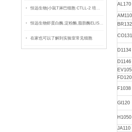
AL17
恒远生物|小鼠T淋巴细胞 CTLL-2 培养攻略
AM11
恒远生物虾蛋白酶,淀粉酶,脂肪酶ELISA试剂盒引用文献
BR132
CO13
在家也可以了解到实验室常见细胞
D113
D114
EV10
FD12
F1038
GI120
H105
JA110