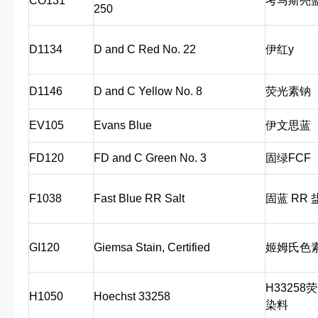
CO131
考马斯亮
250
D1134
D and C Red No. 22
伊红y
D1146
D and C Yellow No. 8
荧光素钠
EV105
Evans Blue
伊文思蓝
FD120
FD and C Green No. 3
固绿FCF
F1038
Fast Blue RR Salt
固蓝 RR 
GI120
Giemsa Stain, Certified
姬姆氏色
H33258
H1050
Hoechst 33258
染料