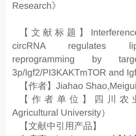
Research》
【文献标题】Interference 
circRNA regulates li
reprogramming by tar
3p/Igf2/PI3KAKTmTOR and Igf
【作者】Jiahao Shao,Meigui 
【作者单位】四川农业大
Agricultural University）
【文献中引用产品】