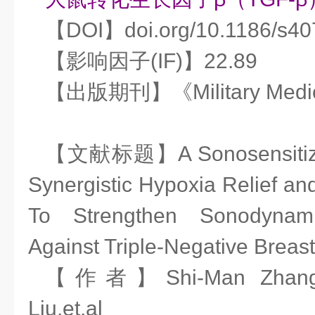
【DOI】doi.org/10.1186/s40
【影响因子(IF)】22.89
【出版期刊】《Military Medic
【文献标题】A Sonosensitizing
Synergistic Hypoxia Relief an
To Strengthen Sonodynam
Against Triple-Negative Breas
【作者】Shi-Man Zhang, B
Liu,et.al