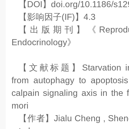
【DOI】doi.org/10.1186/s12
【影响因子(IF)】4.3
【出版期刊】《Reproductiv
Endocrinology》
【文献标题】Starvation indu
from autophagy to apoptosi
calpain signaling axis in the
mori
【作者】Jialu Cheng , Sheng