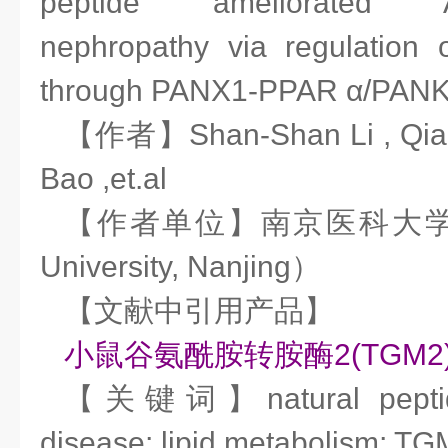
peptide ameliorated Adr
nephropathy via regulation o
through PANX1-PPAR α/PANK
【作者】Shan-Shan Li , Qiao-
Bao ,et.al
【作者单位】南京医科大学（Nan
University, Nanjing）
【文献中引用产品】
小鼠谷氨酰胺转胺酶2(TGM2)
【关键词】natural peptide;
disease; lipid metabolism; T