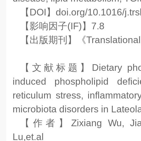
【DOI】doi.org/10.1016/j.trs
【影响因子(IF)】7.8
【出版期刊】《Translational
【文献标题】Dietary phospho
induced phospholipid defic
reticulum stress, inflammato
microbiota disorders in Lateo
【作者】Zixiang Wu, Jiar
Lu,et.al