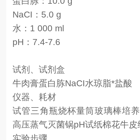
蛋白胨：10.0 g
NaCI：5.0 g
水：1 000 ml
pH：7.4-7.6
试剂、试剂盒
牛肉膏蛋白胨NaCI水琼脂*盐酸
仪器、耗材
试管三角瓶烧杯量筒玻璃棒培养
高压蒸气灭菌锅pH试纸棉花牛皮
实验步骤