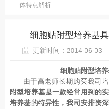
体特点解析
细胞贴附型培养基具
更新时间：2014-06-0
细胞贴附型培养基具
由于高老师长期购买我司培
附型培养基是一款经常用到的实
培养基的特异性，我司安排资深