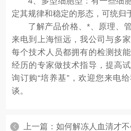
4、多型细胞型：有一些细
定其规律和稳定的形态，可统归
了解产品价格、*、原理、
来电到上海恒远，我公司与多家
每个技术人员都拥有的检测技能
经历的专家做技术指导，提高试
询订购“培养基”，欢迎您来电
谈。
上一篇：
如何解冻人血清才不