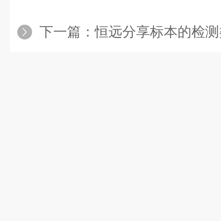
下一篇：
恒远分享标本的检测