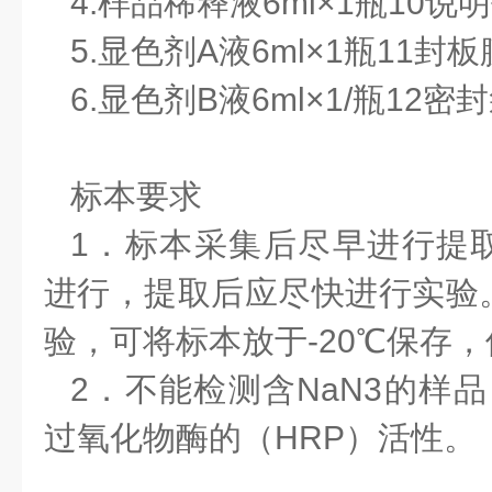
4.样品稀释液
6ml×1瓶
10
说明
5.显色剂A液
6ml×1瓶
11
封板
6.显色剂B液
6ml×1/瓶
12
密封
标本要求
1．标本采集后尽早进行提
进行，提取后应尽快进行实验
验，可将标本放于-20℃保存
2．不能检测含NaN3的样品
过氧化物酶的（HRP）活性。