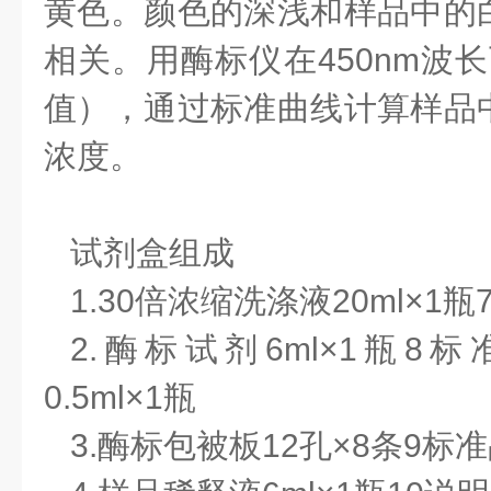
黄色。颜色的深浅和样品中的白介素
相关。用酶标仪在450nm波
值），通过标准曲线计算样品中鸡白
浓度。
试剂盒组成
1.30倍浓缩洗涤液
20ml×1瓶
2.酶标试剂
6ml×1瓶
8
标准
0.5ml×1瓶
3.酶标包被板
12孔×8条
9
标准