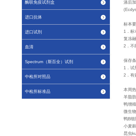
酶联免疫试剂盒
涤后加
(Ec
进口抗体
标本
1．标
进口试剂
复冻
2．不
血清
保存
Spectrum（斯百全）试剂
1．试
2．有
中检所对照品
本周热
中检所标准品
羊脂肪
鸭增殖
微生物
鸭B细
小麦麸
昆虫ku