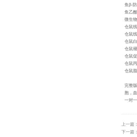
鱼β-防
鱼乙酰
微生物
仓鼠线
仓鼠线
仓鼠白介
仓鼠褪
仓鼠促
仓鼠丙
仓鼠脂多
完整
胞，血
一对
上一篇
下一篇