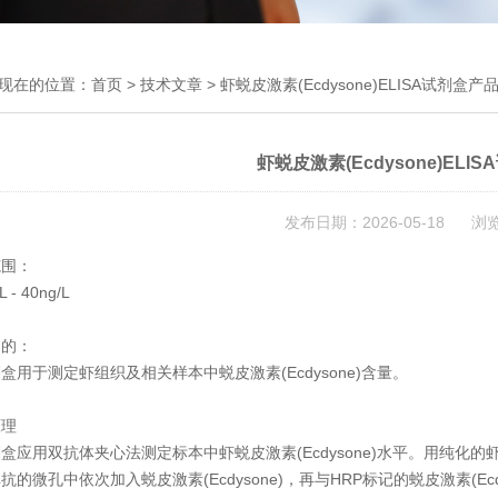
现在的位置：
首页
>
技术文章
> 虾蜕皮激素(Ecdysone)ELISA试剂盒产
虾蜕皮激素(Ecdysone)EL
发布日期：2026-05-18 浏
范围：
L - 40ng/L
目的：
盒用于测定虾组织及相关样本中蜕皮激素(Ecdysone)含量。
原理
盒应用双抗体夹心法测定标本中虾蜕皮激素(Ecdysone)水平。用纯化的虾
抗的微孔中依次加入蜕皮激素(Ecdysone)，再与HRP标记的蜕皮激素(E