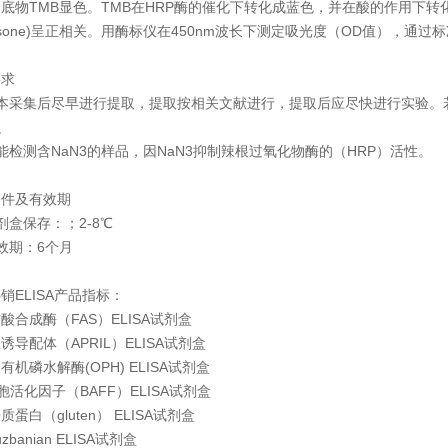
底物TMB显色。TMB在HRP酶的催化下转化成蓝色，并在酸的作用下
dysone)呈正相关。用酶标仪在450nm波长下测定吸光度（OD值），通过标
要求
本采集后尽早进行提取，提取按相关文献进行，提取后应尽快进行实验。若
融
能检测含NaN3的样品，因NaN3抑制辣根过氧化物酶的（HRP）活性。
条件及有效期
剂盒保存：；2-8℃
效期：6个月
销ELISA产品指标：
酸合成酶（FAS）ELISA试剂盒
诱导配体（APRIL）ELISA试剂盒
有机磷水解酶(OPH) ELISA试剂盒
胞活化因子（BAFF）ELISA试剂盒
质蛋白（gluten） ELISA试剂盒
zbanian ELISA试剂盒