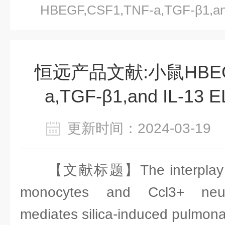
HBEGF,CSF1,TNF-a,TGF-β1,
献
恒远产品文献:小鼠HBEGF
a,TGF-β1,and IL-1
更新时间：2024-03-1
【文献标题】The interplay o
monocytes and Ccl3+ neutro
mediates silica-induced pulmonar