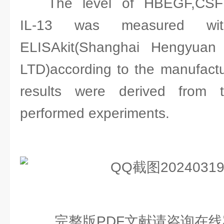
The level of HBEGF,CSF
IL-13 was measured wi
ELISAkit(Shanghai Hengyuan 
LTD)according to the manufacture
results were derived from t
performed experiments.
完整版PDF文献请咨询在