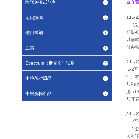
酶联免疫试剂盒
白介素
1.IL
进口抗体
IL-
和IL
进口试剂
以辅助
时再输
血清
2.IL
Spectrum（斯百全）试剂
IL-
性。在
中检所对照品
加和疗
胞（P
中检所标准品
加其表
3.IL
IL-2
IL-
实验证