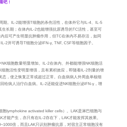
看看吧！
。IL-2能增强T细胞的杀伤活性，在体外它与IL-4、IL-5
其生长期；在体内IL-2也能增强抗原诱导的TC活性，甚至可
入体内后可产生明显抗肿瘤作用，但TC在体内不易存活，如同
并可诱导T细胞分泌IFN-γ, TNF, CSF等细胞因子。
中NK细胞数量明显增加。IL-2在体内、外都能增强NK细胞活
NK细胞活性变明显增强，且有累积效应，即随着IL-2剂量的增
低下状态，使之恢复正常或超过正常。白血病病人外周血单核细
回给病人治疗白血病。IL-2还能促进NK细胞分泌IFN-γ，增
kine activated killer cells）。LAK是淋巴细胞与
AK才能产生，亦只有在IL-2存在下，LAK才能发挥其效果。
00~1000倍，而且LAK只识别肿瘤抗原，对宿主正常细胞没有