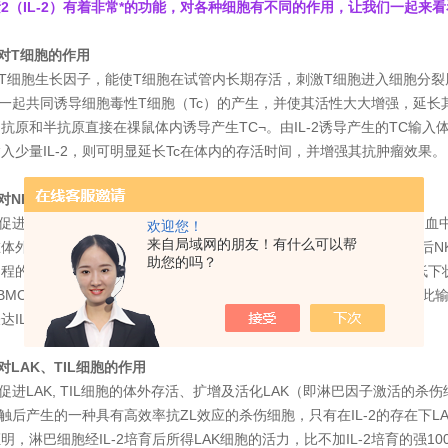
2（IL-2）有着非常*的功能，对各种细胞有不同的作用，让我们一起来
-2对T细胞的作用
2是T细胞生长因子，能使T细胞在试管内长期存活，刺激T细胞进入细胞分裂周期
-6一起共同诱导细胞毒性T细胞（Tc）的产生，并使其活性大大增强，延长
抗原和半抗原直接在祼鼠体内诱导产生TC¬。由IL-2诱导产生的TC输
入少量IL-2，则可明显延长Tc在体内的存活时间，并增强其抗肿瘤效果。 IL-2
-2对NK细胞的作用
2可促进NK细胞的增殖，维持NK细胞长期生长。肿瘤病人经IL-2治疗后，血
欢迎您！
来自局域网的朋友！有什么可以帮
体外，IL-2于短时间内就可使NK细胞活性增强。肿瘤病人经IL-2治疗后
助您的吗？
程的延长，NK细胞活性亦因之不断增强，IL-2并能矫正NK细胞活性
BMC，其中10%是NK细胞），经IL-2培养后具明显的细胞毒作用，以此输
达IL-2R+亚基等。
-2对LAK、TIL细胞的作用
可促进LAK, TIL细胞的体外存活、扩增及活化LAK（即淋巴因子激活的杀伤细胞lympho
2接触后产生的一种具有高效率抗ZL效应的杀伤细胞，只有在IL-2的存在下L
明，淋巴细胞经IL-2培育后所得LAK细胞的活力，比不加IL-2培育的强1