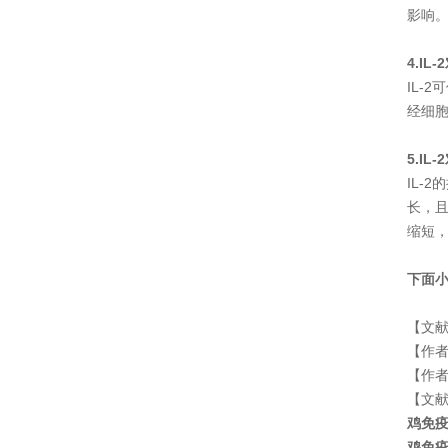
影响。
4.IL
IL-
经细胞
5.I
IL-
长，且
缩短，
下面小
【文献标题】
【作者】C
【作者单
【文
鸡免疫
鸡免疫