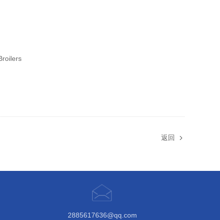
roilers
返回
2885617636@qq.com