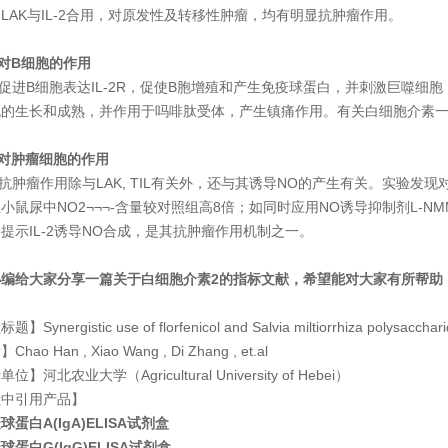
LAK与IL-2合用，对原发性及转移性肿瘤，均有明显抗肿瘤作用。
-2对B细胞的作用
2可促进B细胞表达IL-2R，促使B胞增殖和产生免疫球蛋白，并刺激巨噬细
的生长和成熟，并作用于吗啡肽受体，产生镇痛作用。有关白细胞介素一2 (
L-2对肿瘤细胞的作用
2的抗肿瘤作用除与LAK, TIL有关外，还与其诱导NO的产生有关。实验发现对
小鼠尿中NO2¬¬¬-含量较对照组高8倍；如同时应用NO诱导抑制剂L-NM
提示IL-2诱导NO合成，是其抗肿瘤作用机制之一。
编给大家分享一篇关于白细胞介素2的指标文献，希望能对大家有所帮助
Synergistic use of florfenicol and Salvia miltiorrhiza polysacchar
hao Han , Xiao Wang , Di Zhang , et.al
位】河北农业大学（Agricultural University of Hebei）
献中引用产品】
球蛋白A(IgA)ELISA试剂盒
球蛋白G(IgG)ELISA试剂盒