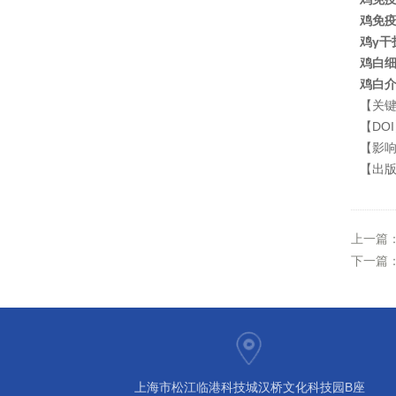
鸡免疫
鸡γ干扰
鸡白细胞
鸡白介素
【关键词】F
【DOI】
【影响因
【出版期刊
上一篇
下一篇
上海市松江临港科技城汉桥文化科技园B座