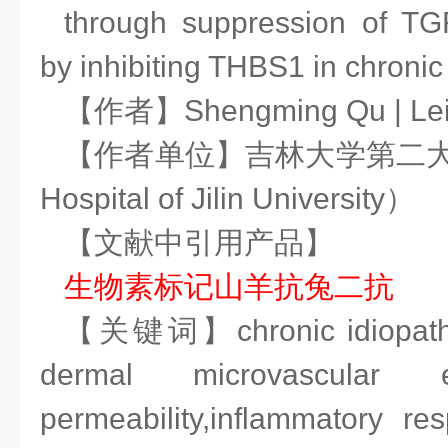
through suppression of T
by inhibiting THBS1 in chronic 
【作者】Shengming Qu | Lei 
【作者单位】吉林大学第二大医院
Hospital of Jilin University）
【文献中引用产品】
生物素标记
山羊抗兔二抗
【关键词】chronic idiopathic
dermal microvascular en
permeability,inflammatory re