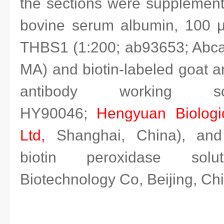
the sections were supplemen
bovine serum albumin, 100 μ
THBS1 (1:200; ab93653; Abca
MA) and biotin‐labeled goat a
antibody working sol
HY90046;
Hengyuan Biologi
Ltd,
Shanghai, China), and 
biotin peroxidase solu
Biotechnology Co, Beijing, Ch