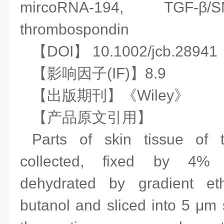
mircoRNA‐194, TGF‐β/
thrombospondin
【DOI】 10.1002/jcb.28941
【影响因子(IF)】8.9
【
出版期刊】《Wiley》
【产品原文引用】
Parts of skin tissue of 
collected, fixed by 4% p
dehydrated by gradient e
butanol and sliced into 5 μm 