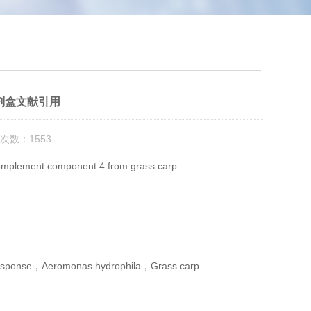
试剂盒文献引用
次数：1553
f complement component 4 from grass carp
response，Aeromonas hydrophila，Grass carp