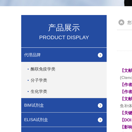
您
产品展示
PRODUCT DISPLAY
代理品牌
酶联免疫学类
【文
(Cten
分子学类
【作
生化学类
【作
【文
BIM试剂盒
鱼补体C
【关
ELISA试剂盒
【DO
【影响