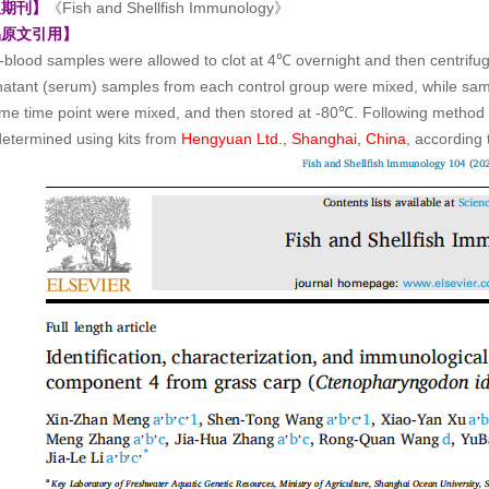
版期刊】
《Fish and Shellfish Immunology》
品原文引用】
blood samples were allowed to clot at 4℃ overnight and then centrifu
atant (serum) samples from each control group were mixed, while sam
me time point were mixed, and then stored at -80℃. Following method o
etermined using kits from
Hengyuan Ltd., Shanghai, China
, according 