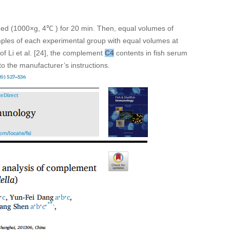
ged (1000×g, 4℃ ) for 20 min. Then, equal volumes of
ples of each experimental group with equal volumes at
f Li et al. [24], the complement
C4
contents in fish serum
to the
manufacturer’s instructions.