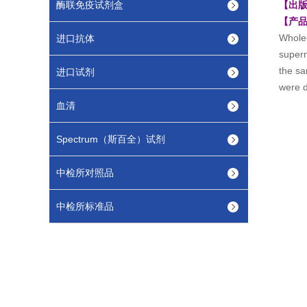
酶联免疫试剂盒
【
出
【产
Whole-
进口抗体
supern
the sa
进口试剂
were d
血清
Spectrum（斯百全）试剂
中检所对照品
中检所标准品