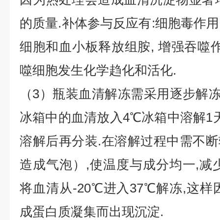
的质量.补体参与反应有:细胞毒作用,
细胞和血小板释放组胺, 增强吞噬作
噬细胞发生化学趋化和活化.
（3）瓶装血清解冻需采用逐步解冻法:-
冰箱中的血清放入4℃冰箱中溶解1天
溶解后再分装.在溶解过程中需不
造成气泡）,使温度与成分均一,减
将血清从-20℃进入37℃解冻,这
成蛋白质凝集而出现沉淀.