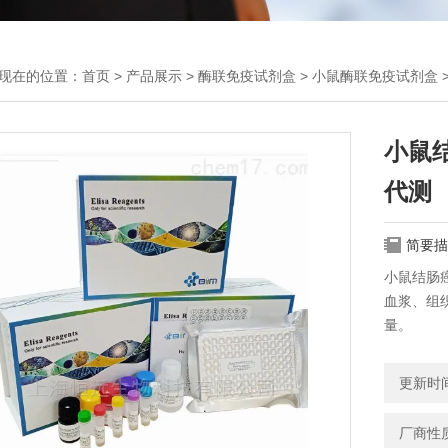
现在的位置：
首页
>
产品展示
>
酶联免疫试剂盒
>
小鼠酶联免疫试剂盒
小鼠
代测
简要描
小鼠结肠
血浆、组
量。
更新时间：
厂商性