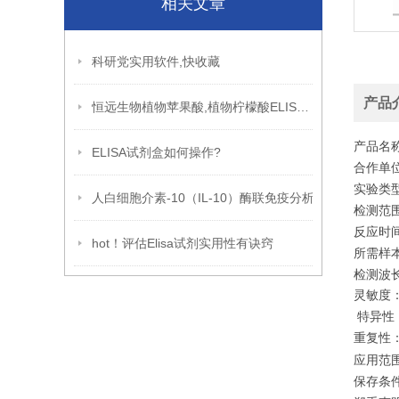
相关文章
科研党实用软件,快收藏
产品
恒远生物植物苹果酸,植物柠檬酸ELISA试剂盒引用文献
产品名
ELISA试剂盒如何操作?
合作单位
实验类
人白细胞介素-10（IL-10）酶联免疫分析
检测范围：
反应时间:
hot！评估Elisa试剂实用性有诀窍
所需样本体
检测波长:
灵敏度：
特异性
重复性：
应用范
保存条件