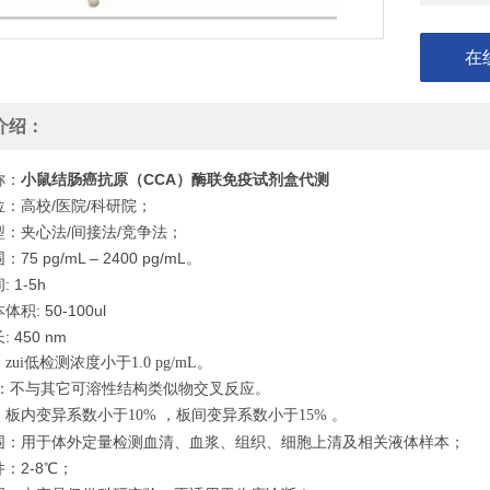
在
介绍：
称：
小鼠结肠癌抗原（CCA）酶联免疫试剂盒代测
：高校/医院/科研院；
型：夹心法/间接法/竞争法；
75 pg/mL – 2400 pg/mL。
 1-5h
积: 50-100ul
 450 nm
zui低检测浓度小于1.0 pg/mL。
：不与其它可溶性结构类似物交叉反应。
板内变异系数小于10% ，板间变异系数小于15% 。
围：用于体外定量检测血清、血浆、组织、细胞上清及相关液体样本；
：2-8℃；