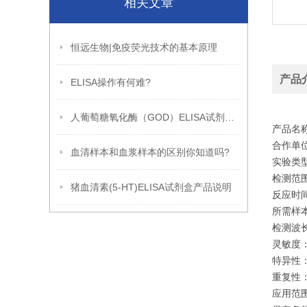
相关文章
恒远生物|免疫荧光技术的基本原理
产品
ELISA操作有何难?
人葡萄糖氧化酶（GOD）ELISA试剂盒使用说明书
产品名称
合作单位
血清样本和血浆样本的区别你知道吗?
实验类
检测范围：3
猪血清素(5-HT)ELISA试剂盒产品说明
反应时间:
所需样本体
检测波长:
灵敏度：
特异性
重复性：
应用范