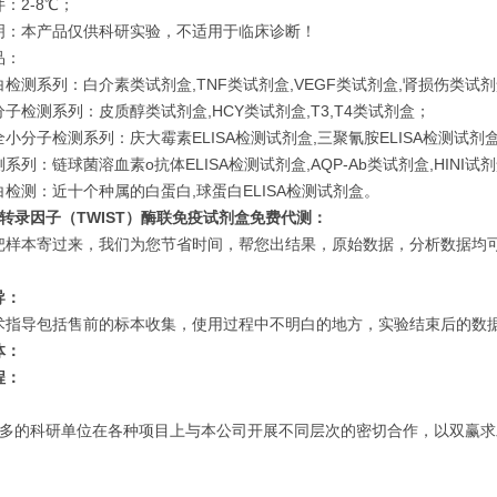
：2-8℃；
明：本产品仅供科研实验，不适用于临床诊断！
品：
检测系列：白介素类试剂盒,TNF类试剂盒,VEGF类试剂盒,肾损伤类试
子检测系列：皮质醇类试剂盒,HCY类试剂盒,T3,T4类试剂盒；
小分子检测系列：庆大霉素ELISA检测试剂盒,三聚氰胺ELISA检测试剂盒,
系列：链球菌溶血素o抗体ELISA检测试剂盒,AQP-Ab类试剂盒,HINI试
检测：近十个种属的白蛋白,球蛋白ELISA检测试剂盒。
st转录因子（TWIST）酶联免疫试剂盒免费代测：
把样本寄过来，我们为您节省时间，帮您出结果，原始数据，分析数据均可
导：
术指导包括售前的标本收集，使用过程中不明白的地方，实验结束后的数据分
体：
程：
多的科研单位在各种项目上与本公司开展不同层次的密切合作，以双赢求