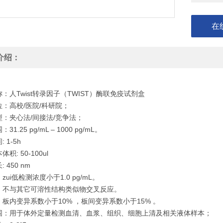
在
介绍：
：人Twist转录因子（TWIST）酶联免疫试剂盒
：高校/医院/科研院；
型：夹心法/间接法/竞争法；
1.25 pg/mL – 1000 pg/mL。
 1-5h
积: 50-100ul
 450 nm
zui低检测浓度小于1.0 pg/mL。
：不与其它可溶性结构类似物交叉反应。
板内变异系数小于10% ，板间变异系数小于15% 。
围：用于体外定量检测血清、血浆、组织、细胞上清及相关液体样本；