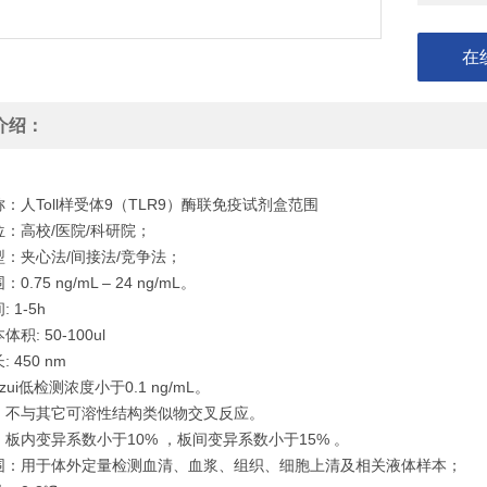
在
介绍：
：人Toll样受体9（TLR9）酶联免疫试剂盒范围
：高校/医院/科研院；
型：夹心法/间接法/竞争法；
0.75 ng/mL – 24 ng/mL。
 1-5h
积: 50-100ul
 450 nm
zui低检测浓度小于0.1 ng/mL。
：不与其它可溶性结构类似物交叉反应。
板内变异系数小于10% ，板间变异系数小于15% 。
围：用于体外定量检测血清、血浆、组织、细胞上清及相关液体样本；