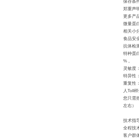
保存条件
郑重声
更多产
微量蛋白
相关小分
食品安全
抗体检测
特种蛋白
% 。
灵敏度：
特异性
重复性：
人Tol
您只需
左右）
技术指
全程技
客户群