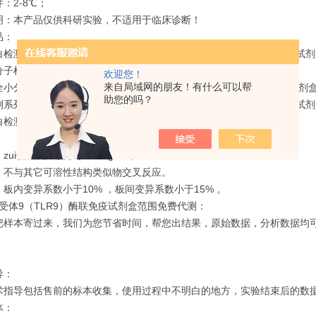
：2-8℃；
明：本产品仅供科研实验，不适用于临床诊断！
品：
检测系列：白介素类试剂盒,TNF类试剂盒,VEGF类试剂盒,肾损伤类试
子检测系列：皮质醇类试剂盒,HCY类试剂盒,T3,T4类试剂盒；
欢迎您！
来自局域网的朋友！有什么可以帮
小分子检测系列：庆大霉素ELISA检测试剂盒,三聚氰胺ELISA检测试剂盒,
助您的吗？
系列：链球菌溶血素o抗体ELISA检测试剂盒,AQP-Ab类试剂盒,HINI试
检测：近十个种属的白蛋白,球蛋白ELISA检测试剂盒。
zui低检测浓度小于0.1 ng/mL。
：不与其它可溶性结构类似物交叉反应。
板内变异系数小于10% ，板间变异系数小于15% 。
l样受体9（TLR9）酶联免疫试剂盒范围免费代测：
把样本寄过来，我们为您节省时间，帮您出结果，原始数据，分析数据均可
导：
术指导包括售前的标本收集，使用过程中不明白的地方，实验结束后的数据分
体：