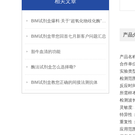
相关文章
BIM试剂盒爆料:关于“超氧化物歧化酶”的那些秘密
产品
BIM试剂盒带您回首七月新客户问题汇总
胎牛血清的功能
产品名称
合作单位
酶法试剂盒怎么选择嘞?
实验类
检测范围：
BIM试剂盒教您正确的间接法测抗体
反应时间:
所需样本体
检测波长:
灵敏度: 
特异性
重复性：
应用范