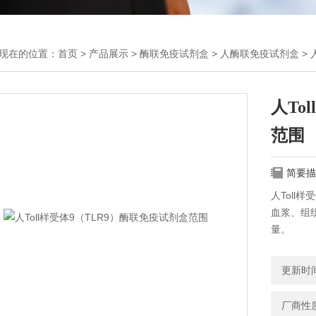
现在的位置：
首页
>
产品展示
>
酶联免疫试剂盒
>
人酶联免疫试剂盒
> 
人To
范围
简要描
人Toll
血浆、组织
量。
更新时间：
厂商性