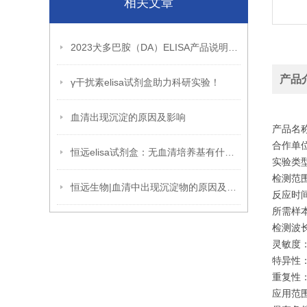
相关文章
2023犬多巴胺（DA）ELISA产品说明书新版
产品
γ干扰素elisa试剂盒助力科研实验！
血清出现沉淀的原因及影响
产品名称
合作单位
恒远elisa试剂盒：无血清培养基有什么优缺点呢？
实验类
检测范围：
恒远生物|血清中出现沉淀物的原因及避免方法
反应时间:
所需样本体
检测波长:
灵敏度：
特异性
重复性：
应用范