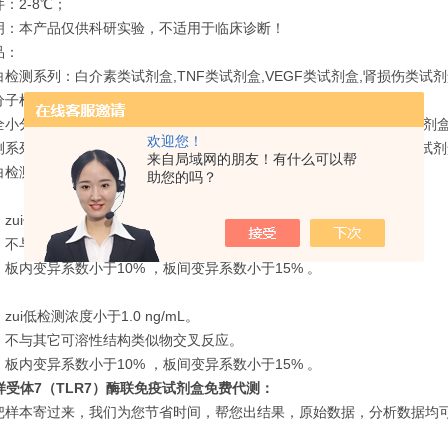
：2-8℃；
明：本产品仅供科研实验，不适用于临床诊断！
品：
检测系列：白介素类试剂盒,TNF类试剂盒,VEGF类试剂盒,肾损伤类试
子检测系列：皮质醇类试剂盒,HCY类试剂盒,T3,T4类试剂盒；
小分子检测系列：庆大霉素ELISA检测试剂盒,三聚氰胺ELISA检测试剂盒,
欢迎您！
系列：链球菌溶血素o抗体ELISA检测试剂盒,AQP-Ab类试剂盒,HINI试
来自局域网的朋友！有什么可以帮
检测：近十个种属的白蛋白,球蛋白ELISA检测试剂盒。
助您的吗？
zui低检测浓度小于0.1 ng/mL。
：不与其它可溶性结构类似物交叉反应。
板内变异系数小于10% ，板间变异系数小于15% 。
zui低检测浓度小于1.0 ng/mL。
：不与其它可溶性结构类似物交叉反应。
板内变异系数小于10% ，板间变异系数小于15% 。
l样受体7（TLR7）酶联免疫试剂盒免费代测：
把样本寄过来，我们为您节省时间，帮您出结果，原始数据，分析数据均可