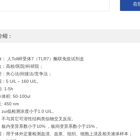
在
介绍：
： 人Toll样受体7（TLR7）酶联免疫试剂盒
：高校/医院/科研院；
型：夹心法/间接法/竞争法；
5 U/L – 160 U/L。
 1-5h
积: 50-100ul
 450 nm
zui低检测浓度小于1.0 U/L。
：不与其它可溶性结构类似物交叉反应。
板内变异系数小于10% ，板间变异系数小于15% 。
围：用于体外定量检测血清、血浆、组织、细胞上清及相关液体样本；