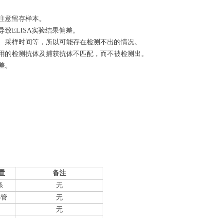
注意留存样本。
致ELISA实验结果偏差。
量、采样时间等，所以可能存在检测不出的情况。
使用的检测抗体及捕获抗体不匹配，而不被检测出。
差。
置
备注
条
无
6管
无
无