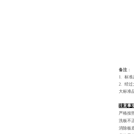
备
注
：
1.
标准
2. 
大标准
注意事
严格按
洗板不
消除板