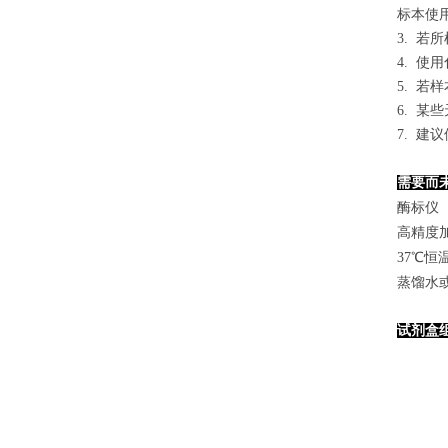
标本使用0
3. 
4. 
5. 
6. 
7. 
需要而
酶标仪（
高精度加样
37℃恒
蒸馏水
试剂盒