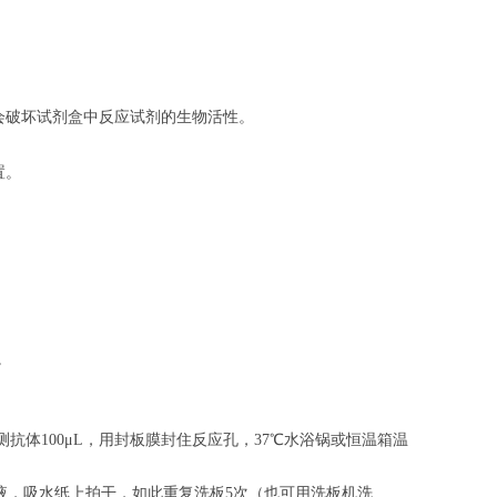
会破坏试剂盒中反应试剂的生物活性。
置。
。
。
抗体100μL，用封板膜封住反应孔，37℃水浴锅或恒温箱温
涤液，吸水纸上拍干，如此重复洗板5次（也可用洗板机洗