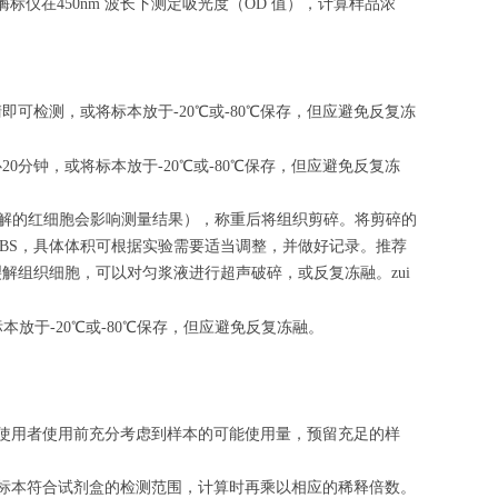
标仪在450nm 波长下测定吸光度（OD 值），计算样品浓
清即可检测，或将标本放于-20℃或-80℃保存，但应避免反复冻
心
20
分钟，或将标本放于-20℃或-80℃保存，但应避免反复冻
（匀浆中裂解的红细胞会影响测量结果），称重后将组织剪碎。将剪碎的
的PBS，具体体积可根据实验需要适当调整，并做好记录。推荐
解组织细胞，可以对匀浆液进行超声破碎，或反复冻融。zui
标本放于-20℃或-80℃保存，但应避免反复冻融。
请使用者使用前充分考虑到样本的可能使用量，预留充足的样
的标本符合试剂盒的检测范围，计算时再乘以相应的稀释倍数。