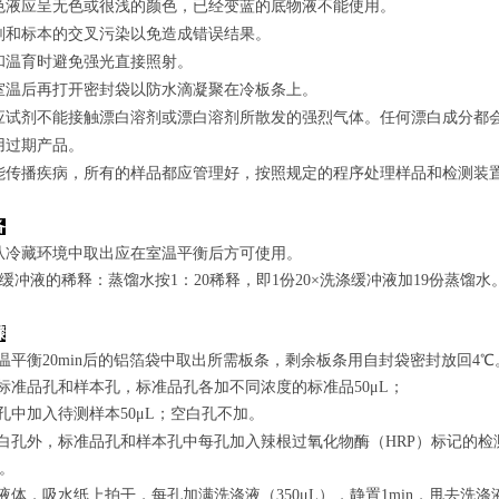
色液应呈无色或很浅的颜色，已经变蓝的底物液不能使用。
剂和标本的交叉污染以免造成错误结果。
和温育时避免强光直接照射。
室温后再打开密封袋以防水滴凝聚在冷板条上。
应试剂不能接触漂白溶剂或漂白溶剂所散发的强烈气体。任何漂白成分都
用过期产品。
能传播疾病，所有的样品都应管理好，按照规定的程序处理样品和检测装
备
从冷藏环境中取出应在室温平衡后方可使用。
涤缓冲液的稀释：蒸馏水按1：20稀释，即1份20×洗涤缓冲液加19份蒸馏水
骤
室温平衡20min后的铝箔袋中取出所需板条，剩余板条用自封袋密封放回4℃
置标准品孔和样本孔，标准品孔各加不同浓度的标准品50μL；
孔
中
加
入
待测样本
5
0μL；空白孔不加。
白孔外，标准品孔和样本孔中每孔加入辣根过氧化物酶（HRP）标记的检测
n。
弃去液体，吸水纸上拍干，每孔加满洗涤液
（350
μL
）
，静置1min，甩去洗