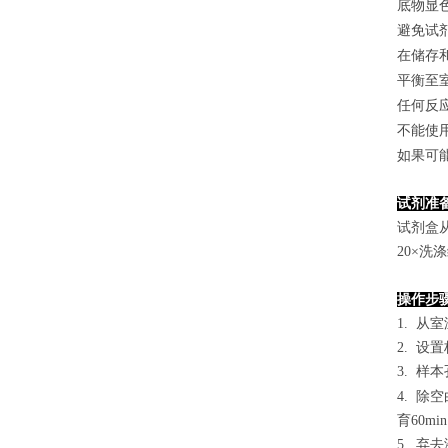
底物显
避免试
在储存
平衡至
任何反
不能使
如果可
试剂准
试剂盒
2
0×洗
操作步
1. 从
2. 设
3. 样本
4.
除空
育60mi
5. 