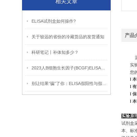
相关文章
ELISA试剂盒如何操作?
产品
关于较远的省份的冷藏货品的发货通知
科研笔记丨补体知多少？
源
实
2023人B细胞生长因子(BCGF)ELISA试剂盒产品说明
您
l
本
别让结果“骗”了你：ELISA假阳性与假阴性避坑指南
l
有
l
保
l
本
实验原
试剂盒
本、标