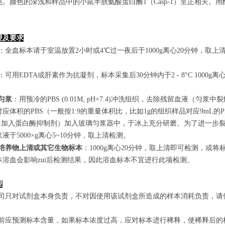
。颜色的深浅和样品中的小鼠半胱氨酸蛋白酶1（Casp-1）呈正相关。用酶
理及要求
：全血标本请于室温放置2小时或4℃过一夜后于1000g离心20分钟，取上
：可用EDTA或肝素作为抗凝剂，标本采集后30分钟内于2 - 8°C 1000g离
匀浆
：用预冷的PBS (0.01M, pH=7.4)冲洗组织，去除残留血液
应体积的PBS（一般按1:9的重量体积比，比如1g的组织样品对应9mL
S中加入蛋白酶抑制剂）加入玻璃匀浆器中，于冰上充分研磨。为了进一步裂
液于5000×g离心5~10分钟，取上清检测。
培养物上清或其它生物标本
：1000g离心20分钟，取上清即可检测，或将
本溶血会影响zui后检测结果，因此溶血标本不宜进行此项检测。
理
本公司只对试剂盒本身负责，不对因使用该试剂盒所造成的样本消耗负责，
实验前应预测标本含量，如果标本浓度过高，应对标本进行稀释，使稀释后