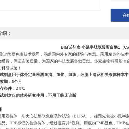
在
介绍：
BIM试剂盒,小鼠半胱氨酸蛋白酶1（Ca
自*酶联免疫技术我司，涵盖国内外专家的经验与智慧。采用精良的技术
验经费，保证实验质量，为国家的科技发展多做贡献。多家生物科研基地
的科研试验！
试剂盒用于体外定量检测血清、血浆、组织、细胞上清及相关液体样本中
效期：6个月
存条件：
2
-8℃
试剂盒仅供体外研究使用，不用于临床诊断
理
采用双抗体一步夹心法酶联免疫吸附试验（ELISA）。往预先包被小鼠半胱
准品、HRP标记的检测抗体，经过温育并*洗涤。用底物TMB显色，TMB