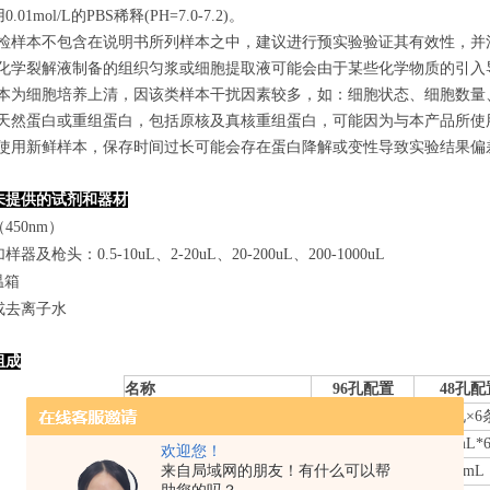
.01mol/L的PBS稀释(PH=7.0-7.2)。
若所检样本不包含在说明书所列样本之中，建议进行预实验验证其有效性，并
使用化学裂解液制备的组织匀浆或细胞提取液可能会由于某些化学物质的引入导
若样本为细胞培养上清，因该类样本干扰因素较多，如：细胞状态、细胞数
某些天然蛋白或重组蛋白，包括原核及真核重组蛋白，可能因为与本产品所
建议使用新鲜样本，保存时间过长可能会存在蛋白降解或变性导致实验结果偏
未提供的试剂和器材
450nm）
器及枪头：0.5-10uL、2-20uL、20-200uL、200-1000uL
温箱
或去离子水
组成
名称
96孔配置
48孔配
微孔酶标板
8
孔×
12
条
8
孔×
6
标准品
0.
3
mL*6管
0.
3
mL*
欢迎您！
来自局域网的朋友！有什么可以帮
样本稀释液
6mL
3mL