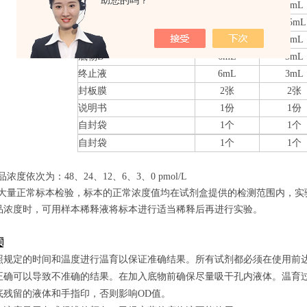
助您的吗？
检测抗体-HRP
10mL
5mL
20×洗涤缓冲液
25mL
15mL
底物A
6mL
3mL
底物B
6mL
3mL
终止液
6mL
3mL
封板膜
2张
2张
说明书
1份
1份
自封袋
1个
1个
自封袋
1个
1个
品浓度依次为：48
、24、12、6、3、0
pmol/L
经过大量正常标本检验，标本的正常浓度值均在试剂盒提供的检测范围内，实
品浓度时，可用样本稀释液将标本进行适当稀释后再进行实验。
项
照规定的时间和温度进行温育以保证准确结果。所有试剂都必须在使用前达到
正确可以导致不准确的结果。在加入底物前确保尽量吸干孔内液体。温育
底残留的液体和手指印，否则影响OD值。