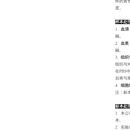
终的黄色
度。
样本处
1.
血清
融。
2.
血浆
融。
3.
组织
组织与对
在PB
后将匀浆
4
.
细胞
注：标
标本处
1. 
本。
2. 