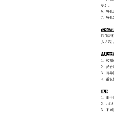
板）。
6. 每
7. 每
实验结
以
所测
入方程
试剂盒
1.
检测
2. 灵
3. 
4. 重
说明
1. 
2. 
3. 