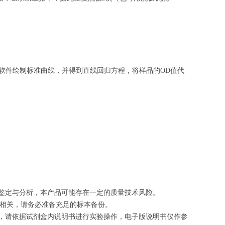
软件绘制
标准曲线
，并得到
直线回归方程
，
将样品的OD值代
的鉴定与分析，本产品可能存在一定的质量技术风险。
切相关，请务必准备充足的标本备份。
等，请依据试剂盒内说明书进行实验操作，电子版说明书仅作参