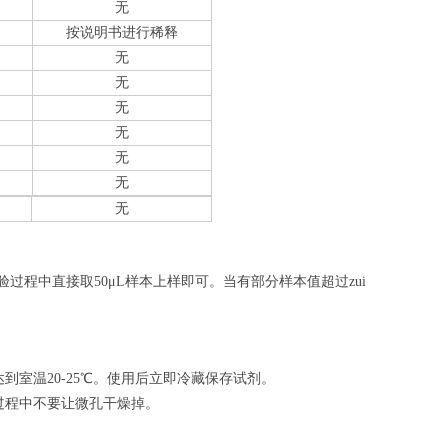
无
按说明书进行稀释
无
无
无
无
无
无
无
验过程中直接取50
μL
样本上样即可。当有部分样本值超过zui
室温20-25℃。使用后立即冷藏保存试剂。
过程中不要让微孔干燥掉。