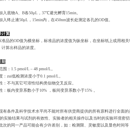
孔加入底物A、B各50μL，37℃避光孵育15min。
孔加入终止液50μL，15min内，在450nm波长处测定各孔的OD值。
果计算
标准品的OD值
为横坐标，
标准品的浓度
值为纵坐标，在坐标纸上
或用相关
，计算出样品
的
浓度
。
性能
范围
：
1.5 pmol/L
–
48 pmol/L
。
敏度：zui低检测浓度小于
0.1
pmol/L
。
特异性：不与其它可溶性结构类似物交叉反应。
复性：板内变异系数小于
10
%
，
板间变异系数小于1
5
%
。
由于现有条件及科学技术水平尚不能对所有供货商提供的所有原料进行全面
zui终的实验结果与试剂的有效性、实验者的相关操作以及当时的实验环境密
不同批次的同一产品可能会有少许差别，如：检测限、灵敏度以及显色时间