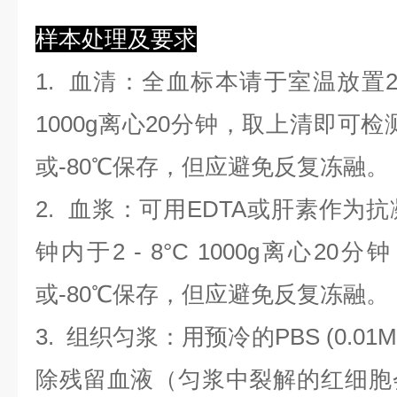
样本处理及要求
1.
血清
：全血标本请于室温放置2
1000g离心20分钟，取上清即可检
或-80℃保存，但应避免反复冻融。
2.
血浆
：可用EDTA或肝素作为抗
钟内于2 - 8°C 1000g离心
20
分钟
或-80℃保存，但应避免反复冻融。
3.
组织匀浆
：用预冷的PBS (0.01M
除残留血液（匀浆中裂解的红细胞