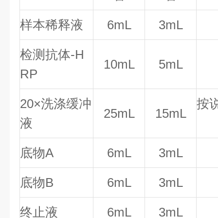
样本稀释液
6mL
3mL
检测抗体-H
10mL
5mL
RP
20×洗涤缓冲
按
25mL
15mL
液
底物A
6mL
3mL
底物B
6mL
3mL
终止液
6mL
3mL