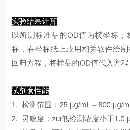
实验结果计算
以
所测标准品的OD值
为横坐标，
标，在坐标纸上
或用相关软件绘制
回归方程
，
将样品的OD值代入方程
试剂盒性能
1.
检测范围
：
25 μg/mL
–
800 μg/m
2. 灵敏度：zui低检测浓度小于
1.0