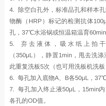
4.
除空白孔外，标准品孔和样本孔
物酶（HRP）标记的检测抗体100
孔，37℃水浴锅或恒温箱温育60mi
5. 弃去液体，吸水纸上拍
（350
μL
）
，静置1min，甩去洗
此重复洗板5次（也可用洗板机洗板
6. 每孔加入底物A、B各50μL，37
7. 每孔加入终止液50μL，15min
各孔的OD值。