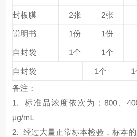
封板膜
2张
2张
说明书
1份
1份
自封袋
1个
1个
自封袋
1个
1
备
注
：
1.
标准品浓度依次为：800
、40
μg/mL
2. 经过大量正常标本检验，标本