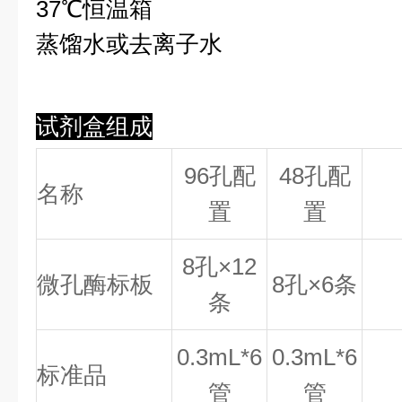
37℃恒温箱
蒸馏水或去离子水
试剂盒组成
96孔配
48孔配
名称
置
置
8
孔×
12
微孔酶标板
8
孔×
6
条
条
0.
3
mL*6
0.
3
mL*6
标准品
管
管