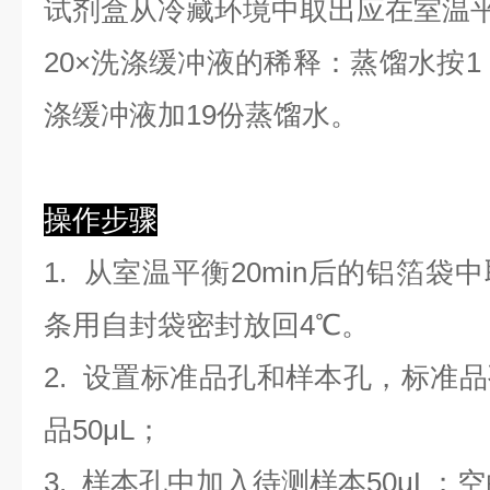
试剂盒从冷藏环境中取出应在室温
2
0×洗涤缓冲液的稀释：蒸馏水按1：
涤缓冲液加19份蒸馏水。
操作步骤
1. 从室温平衡20min后的铝箔
条用自封袋密封放回4℃。
2. 设置标准品孔和样本孔，标准
品50μL；
3. 样本孔
中
加
入
待测样本
5
0μL；