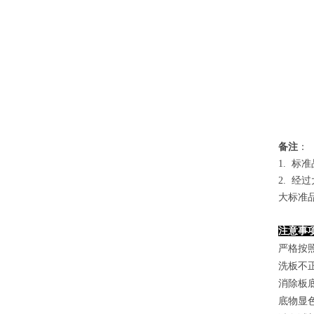
备
注
：
1.
标准
2. 
大标准
注意事
严格按
洗板不
消除板
底物显