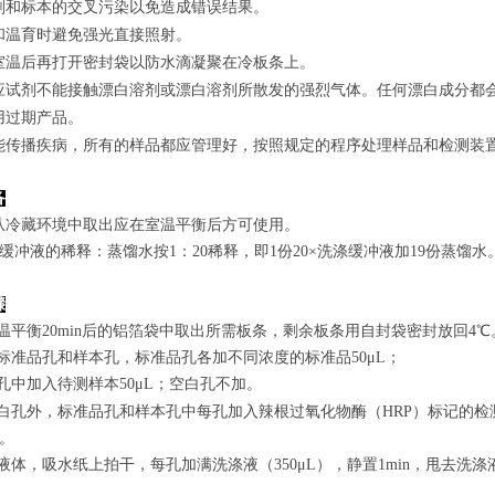
剂和标本的交叉污染以免造成错误结果。
和温育时避免强光直接照射。
室温后再打开密封袋以防水滴凝聚在冷板条上。
应试剂不能接触漂白溶剂或漂白溶剂所散发的强烈气体。任何漂白成分都
用过期产品。
能传播疾病，所有的样品都应管理好，按照规定的程序处理样品和检测装
备
从冷藏环境中取出应在室温平衡后方可使用。
涤缓冲液的稀释：蒸馏水按1：20稀释，即1份20×洗涤缓冲液加19份蒸馏水
骤
室温平衡20min后的铝箔袋中取出所需板条，剩余板条用自封袋密封放回4℃
置标准品孔和样本孔，标准品孔各加不同浓度的标准品50μL；
孔
中
加
入
待测样本
5
0μL；空白孔不加。
白孔外，标准品孔和样本孔中每孔加入辣根过氧化物酶（HRP）标记的检测
n。
弃去液体，吸水纸上拍干，每孔加满洗涤液
（350
μL
）
，静置1min，甩去洗