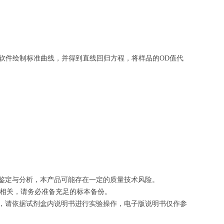
软件绘制
标准曲线
，并得到
直线回归方程
，
将样品的OD值代
的鉴定与分析，本产品可能存在一定的质量技术风险。
切相关，请务必准备充足的标本备份。
等，请依据试剂盒内说明书进行实验操作，电子版说明书仅作参