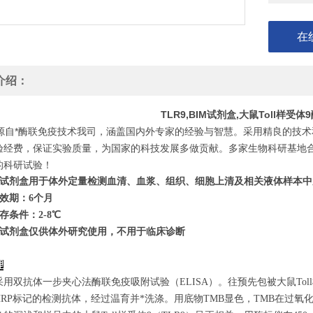
在
介绍：
TLR9,BIM试剂盒,大鼠Toll样
自*酶联免疫技术我司，涵盖国内外专家的经验与智慧。采用精良的技术
验经费，保证实验质量，为国家的科技发展多做贡献。多家生物科研基地
的科研试验！
试剂盒用于体外定量检测血清、血浆、组织、细胞上清及相关液体样本中
效期：6个月
存条件：
2
-8℃
试剂盒仅供体外研究使用，不用于临床诊断
理
用双抗体一步夹心法酶联免疫吸附试验（ELISA）。往预先包被大鼠Tol
HRP标记的检测抗体，经过温育并*洗涤。用底物TMB显色，TMB在过氧