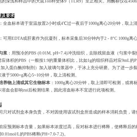
的深浅和样品中的大鼠Toll样受体9（TLR9）呈正相关。用酶标仪在450
理及要求
：全血标本请于室温放置2小时或4℃过一夜后于1000g离心20分钟，取上
：可用EDTA或肝素作为抗凝剂，标本采集后30分钟内于2 - 8°C 1000g离
匀浆
：用预冷的PBS (0.01M, pH=7.4)冲洗组织，去除残留血液
应体积的PBS（一般按1:9的重量体积比，比如1g的组织样品对应9mL
S中加入蛋白酶抑制剂）加入玻璃匀浆器中，于冰上充分研磨。为了进一步裂
液于5000×g离心5~10分钟，取上清检测。
培养物上清或其它生物标本
：1000g离心20分钟，取上清即可检测，或将
本溶血会影响zui后检测结果，因此溶血标本不宜进行此项检测。
理
本公司只对试剂盒本身负责，不对因使用该试剂盒所造成的样本消耗负责，
实验前应预测标本含量，如果标本浓度过高，应对标本进行稀释，使稀释后
.01mol/L的PBS稀释(PH=7.0-7.2)。