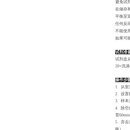
避免试
在储存
平衡至
任何反
不能使
如果可
试剂准
试剂盒
2
0×洗
操作步
1. 从
2. 设
3. 样本
4.
除空
育60mi
5. 
板）。