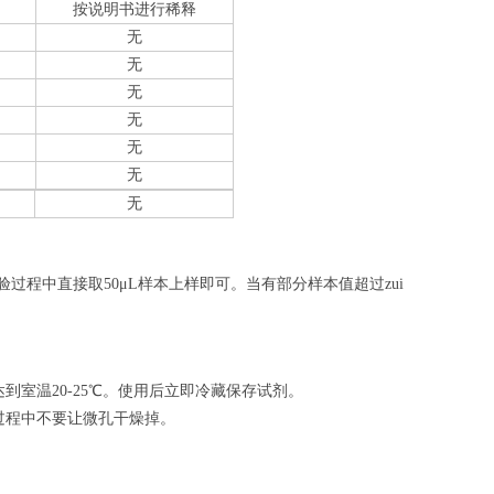
按说明书进行稀释
无
无
无
无
无
无
无
验过程中直接取50
μL
样本上样即可。当有部分样本值超过zui
室温20-25℃。使用后立即冷藏保存试剂。
过程中不要让微孔干燥掉。