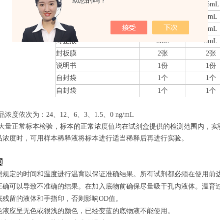
助您的吗？
20×洗涤缓冲液
25mL
15mL
底物A
6mL
3mL
底物B
6mL
3mL
终止液
6mL
3mL
封板膜
2张
2张
说明书
1份
1份
自封袋
1个
1个
自封袋
1个
1个
品浓度依次为：24
、12、6、3、1.5、0
ng/mL
经过大量正常标本检验，标本的正常浓度值均在试剂盒提供的检测范围内，实
品浓度时，可用样本稀释液将标本进行适当稀释后再进行实验。
项
照规定的时间和温度进行温育以保证准确结果。所有试剂都必须在使用前达到
正确可以导致不准确的结果。在加入底物前确保尽量吸干孔内液体。温育
底残留的液体和手指印，否则影响OD值。
色液应呈无色或很浅的颜色，已经变蓝的底物液不能使用。