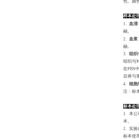
色。颜色
样本处
1.
血清
融。
2.
血浆
融。
3.
组织
组织与对
在PB
后将匀浆
4
.
细胞
注：标
标本处
1. 
本。
2. 
标本使用0