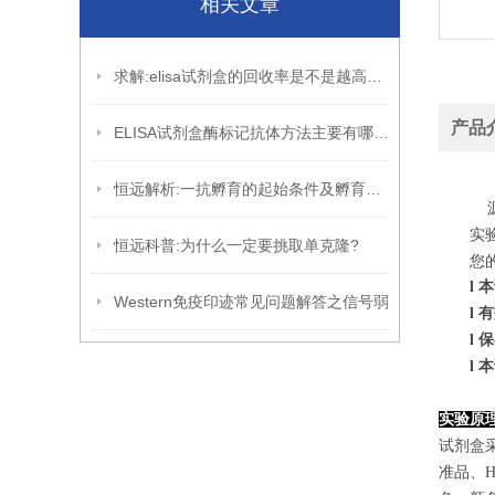
相关文章
求解:elisa试剂盒的回收率是不是越高越好?
产品
ELISA试剂盒酶标记抗体方法主要有哪些?
恒远解析:一抗孵育的起始条件及孵育的优化
源
实
恒远科普:为什么一定要挑取单克隆?
您
l
本
Western免疫印迹常见问题解答之信号弱
l
有
l
保
l
本
实验原
试剂盒采
准品、