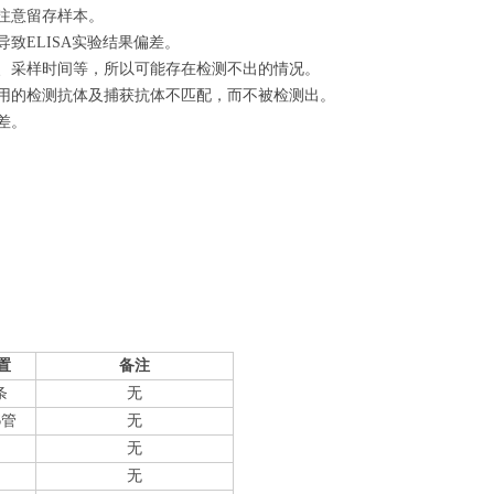
注意留存样本。
致ELISA实验结果偏差。
量、采样时间等，所以可能存在检测不出的情况。
使用的检测抗体及捕获抗体不匹配，而不被检测出。
差。
置
备注
条
无
6管
无
无
无