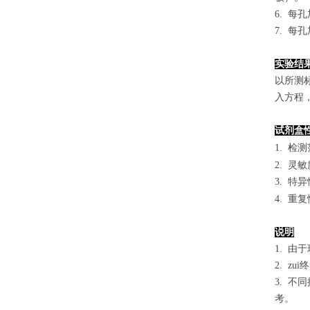
6. 每
7. 每
实验结
以
所测
入方程
试剂盒
1.
检测
2. 灵
3. 
4. 重
说明
1. 
2. 
3. 
考。