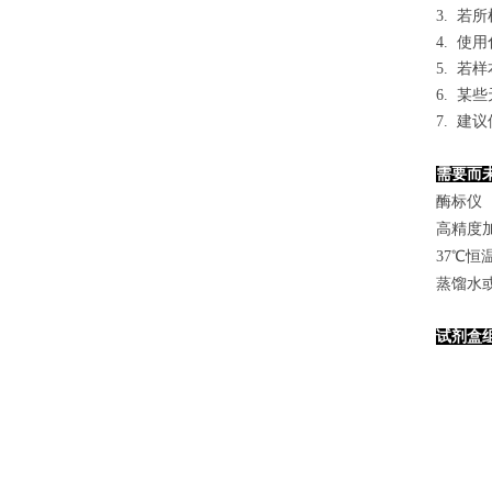
3. 
4. 
5. 
6. 
7. 
需要而
酶标仪（
高精度加样
37℃恒
蒸馏水
试剂盒