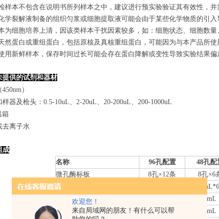
若所检样本不包含在说明书所列样本之中，建议进行预实验验证其有效性，并
使用化学裂解液制备的组织匀浆或细胞提取液可能会由于某些化学物质的引入导
若样本为细胞培养上清，因该类样本干扰因素较多，如：细胞状态、细胞数
某些天然蛋白或重组蛋白，包括原核及真核重组蛋白，可能因为与本产品所
建议使用新鲜样本，保存时间过长可能会存在蛋白降解或变性导致实验结果偏
未提供的试剂和器材
450nm）
器及枪头：0.5-10uL、2-20uL、20-200uL、200-1000uL
温箱
或去离子水
组成
名称
96孔配置
48孔配
微孔酶标板
8
孔×
12
条
8
孔×
6
标准品
0.
3
mL*6管
0.
3
mL*
样本稀释液
6mL
3mL
欢迎您！
来自局域网的朋友！有什么可以帮
检测抗体-HRP
10mL
5mL