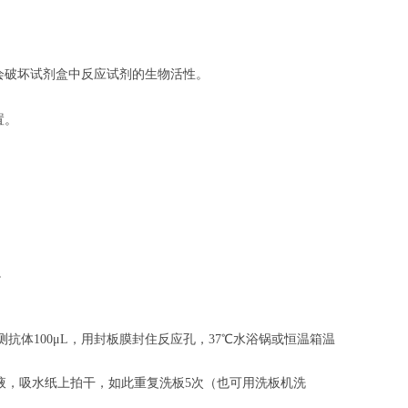
会破坏试剂盒中反应试剂的生物活性。
置。
。
。
抗体100μL，用封板膜封住反应孔，37℃水浴锅或恒温箱温
涤液，吸水纸上拍干，如此重复洗板5次（也可用洗板机洗