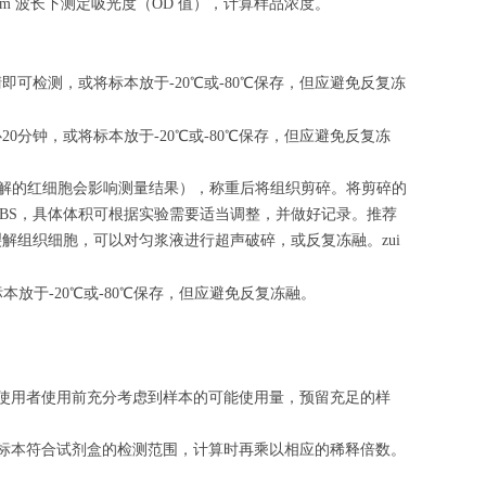
nm 波长下测定吸光度（OD 值），计算样品浓度。
清即可检测，或将标本放于-20℃或-80℃保存，但应避免反复冻
心
20
分钟，或将标本放于-20℃或-80℃保存，但应避免反复冻
（匀浆中裂解的红细胞会影响测量结果），称重后将组织剪碎。将剪碎的
的PBS，具体体积可根据实验需要适当调整，并做好记录。推荐
解组织细胞，可以对匀浆液进行超声破碎，或反复冻融。zui
标本放于-20℃或-80℃保存，但应避免反复冻融。
请使用者使用前充分考虑到样本的可能使用量，预留充足的样
的标本符合试剂盒的检测范围，计算时再乘以相应的稀释倍数。