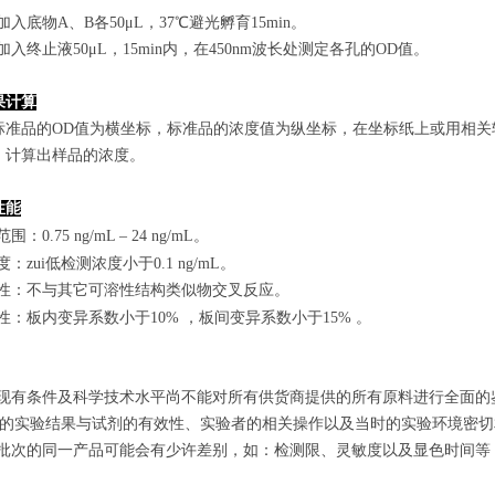
孔加入底物A、B各50μL，37℃避光孵育15min。
孔加入终止液50μL，15min内，在450nm波长处测定各孔的OD值。
果计算
标准品的OD值
为横坐标，
标准品的浓度
值为纵坐标，在坐标纸上
或用相关
，计算出样品
的
浓度
。
性能
范围
：
0.75 ng/mL
–
24 ng/mL
。
敏度：zui低检测浓度小于
0.1
ng/mL
。
特异性：不与其它可溶性结构类似物交叉反应。
复性：板内变异系数小于
10
%
，
板间变异系数小于1
5
%
。
由于现有条件及科学技术水平尚不能对所有供货商提供的所有原料进行全面
zui终的实验结果与试剂的有效性、实验者的相关操作以及当时的实验环境密
不同批次的同一产品可能会有少许差别，如：检测限、灵敏度以及显色时间