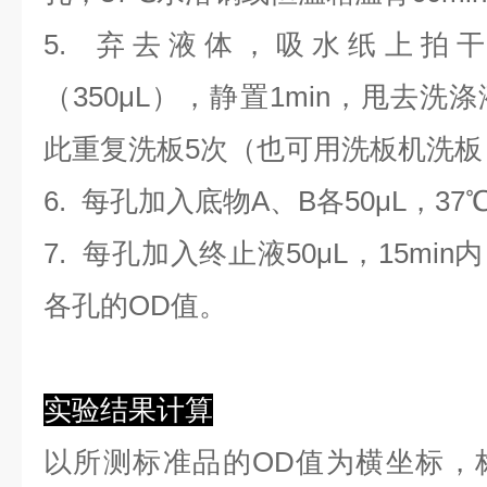
5. 弃去液体，吸水纸上拍
（350
μL
）
，静置1min，甩去洗
此重复洗板5次（也可用洗板机洗板
6. 每孔加入底物A、B各50μL，37
7. 每孔加入终止液50μL，15min
各孔的OD值。
实验结果计算
以
所测标准品的OD值
为横坐标，