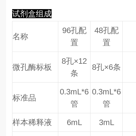
试剂盒组成
96孔配
48孔配
名称
置
置
8
孔×
12
微孔酶标板
8
孔×
6
条
条
0.
3
mL*6
0.
3
mL*6
标准品
管
管
样本稀释液
6mL
3mL