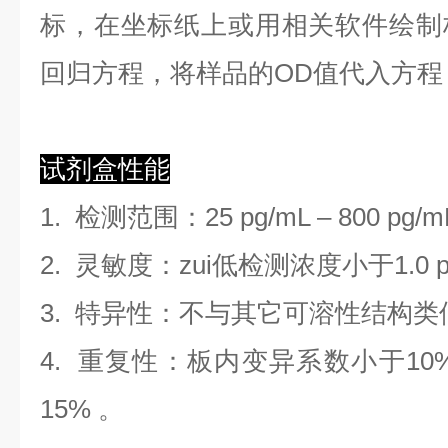
标，在坐标纸上
或用相关软件绘制
回归方程
，
将样品的OD值代入方程
试剂盒性能
1.
检测范围
：
25 pg/mL
–
800 pg/m
2. 灵敏度：zui低检测浓度小于
1.0
3. 特异性：不与其它可溶性结构
4. 重复性：板内变异系数小于
10
1
5
%
。