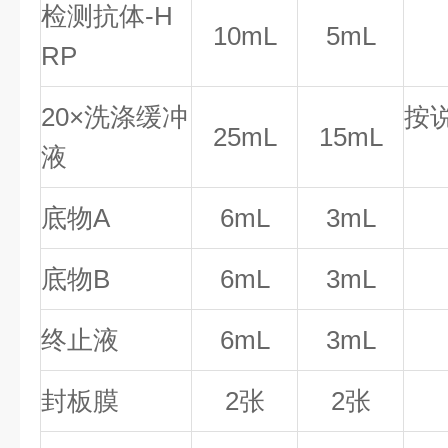
检测抗体-H
10mL
5mL
RP
20×洗涤缓冲
按
25mL
15mL
液
底物A
6mL
3mL
底物B
6mL
3mL
终止液
6mL
3mL
封板膜
2张
2张