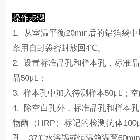
操作步骤
1. 从室温平衡20min后的铝箔
条用自封袋密封放回4℃。
2. 设置标准品孔和样本孔，标准
品50μL；
3. 样本孔
中
加
入
待测样本
5
0μL；
4.
除空白孔外，标准品孔和样本孔
物酶（HRP）标记的检测抗体100
孔，37℃水浴锅或恒温箱温育60mi