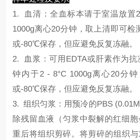
1.
血清
：全血标本请于室温放置2
1000g离心20分钟，取上清即可检
或-80℃保存，但应避免反复冻融。
2.
血浆
：可用EDTA或肝素作为抗
钟内于2 - 8°C 1000g离心
20
分钟
或-80℃保存，但应避免反复冻融。
3.
组织匀浆
：用预冷的PBS (0.01M
除残留血液（匀浆中裂解的红细胞
重后将组织剪碎。将剪碎的组织与