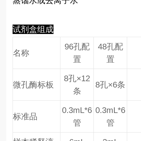
蒸馏水或去离子水
试剂盒组成
96孔配
48孔配
名称
置
置
8
孔×
12
微孔酶标板
8
孔×
6
条
条
0.
3
mL*6
0.
3
mL*6
标准品
管
管