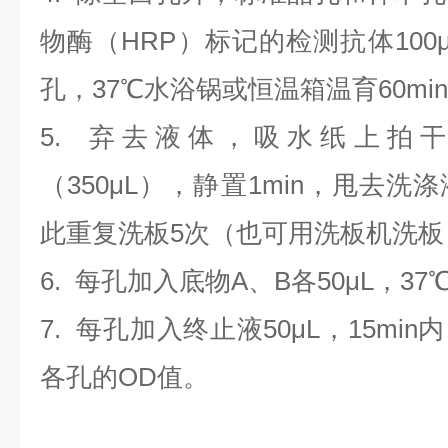
物酶（HRP）标记的检测抗体100
孔，37℃水浴锅或恒温箱温育60mi
5. 弃去液体，吸水纸上拍
（350
μL
）
，静置1min，甩去洗
此重复洗板5次（也可用洗板机洗板
6. 每孔加入底物A、B各50μL，37
7. 每孔加入终止液50μL，15min
各孔的OD值。