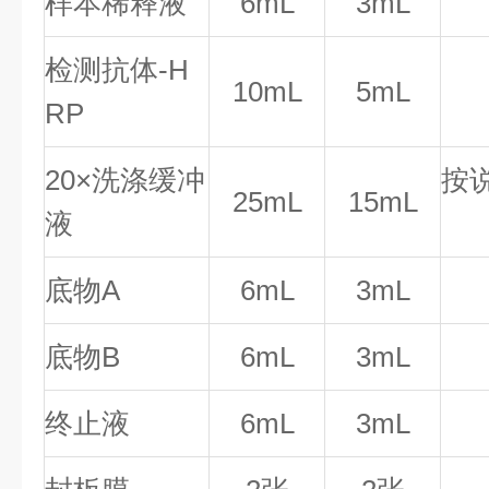
样本稀释液
6mL
3mL
检测抗体-H
10mL
5mL
RP
20×洗涤缓冲
按
25mL
15mL
液
底物A
6mL
3mL
底物B
6mL
3mL
终止液
6mL
3mL