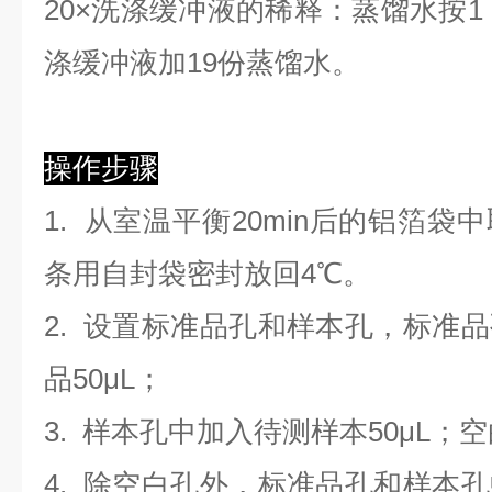
2
0×洗涤缓冲液的稀释：蒸馏水按1：
涤缓冲液加19份蒸馏水。
操作步骤
1. 从室温平衡20min后的铝箔
条用自封袋密封放回4℃。
2. 设置标准品孔和样本孔，标准
品50μL；
3. 样本孔
中
加
入
待测样本
5
0μL；
4.
除空白孔外，标准品孔和样本孔