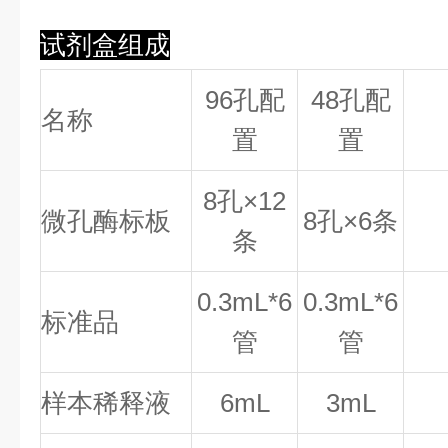
试剂盒组成
96孔配
48孔配
名称
置
置
8
孔×
12
微孔酶标板
8
孔×
6
条
条
0.
3
mL*6
0.
3
mL*6
标准品
管
管
样本稀释液
6mL
3mL