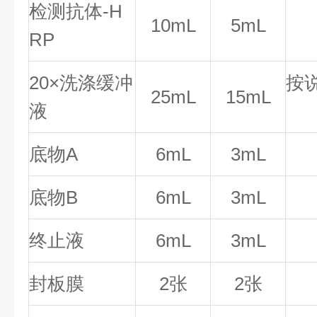
检测抗体-H
10mL
5mL
RP
20×洗涤缓冲
按
25mL
15mL
液
底物A
6mL
3mL
底物B
6mL
3mL
终止液
6mL
3mL
封板膜
2张
2张