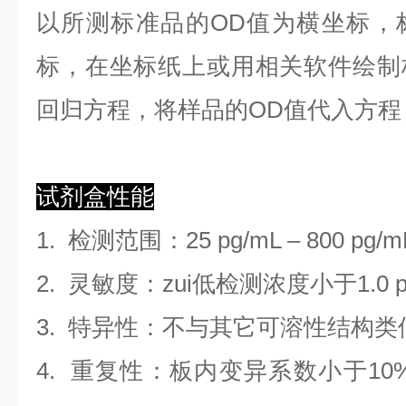
以
所测标准品的OD值
为横坐标，
标，在坐标纸上
或用相关软件绘制
回归方程
，
将样品的OD值代入方程
试剂盒性能
1.
检测范围
：
25 pg/mL
–
800 pg/m
2. 灵敏度：zui低检测浓度小于
1.0
3. 特异性：不与其它可溶性结构
4. 重复性：板内变异系数小于
10