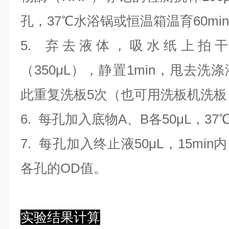
孔，37℃水浴锅或恒温箱温育60mi
5. 弃去液体，吸水纸上拍
（350
μL
）
，静置1min，甩去洗
此重复洗板5次（也可用洗板机洗板
6. 每孔加入底物A、B各50μL，37
7. 每孔加入终止液50μL，15min
各孔的OD值。
实验结果计算