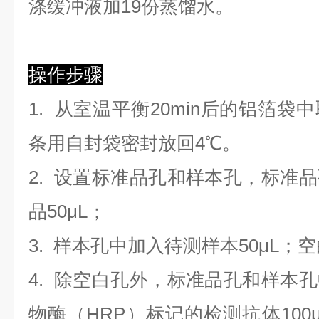
涤缓冲液加19份蒸馏水。
操作步骤
1. 从室温平衡20min后的铝箔
条用自封袋密封放回4℃。
2. 设置标准品孔和样本孔，标准
品50μL；
3. 样本孔
中
加
入
待测样本
5
0μL；
4.
除空白孔外，标准品孔和样本孔
物酶（HRP）标记的检测抗体100