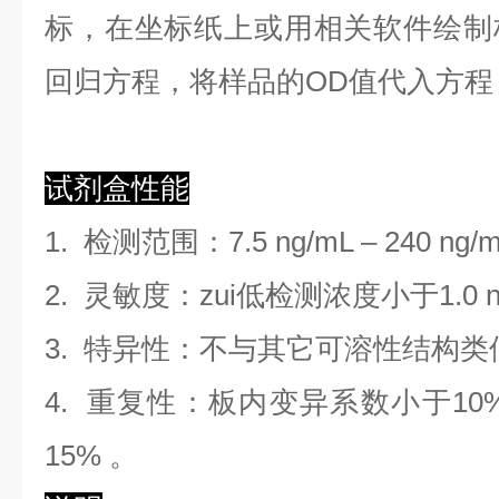
标，在坐标纸上
或用相关软件绘制
回归方程
，
将样品的OD值代入方程
试剂盒性能
1.
检测范围
：
7.5 ng/mL
–
240 ng/
2. 灵敏度：zui低检测浓度小于
1.0
3. 特异性：不与其它可溶性结构
4. 重复性：板内变异系数小于
10
1
5
%
。