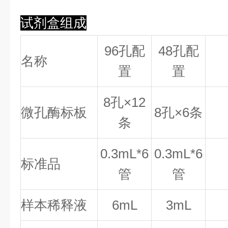
试剂盒组成
96孔配
48孔配
名称
置
置
8
孔×
12
微孔酶标板
8
孔×
6
条
条
0.
3
mL*6
0.
3
mL*6
标准品
管
管
样本稀释液
6mL
3mL