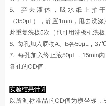
5. 弃去液体，吸水纸上拍
（350
μL
）
，静置1min，甩去洗
此重复洗板5次（也可用洗板机洗板
6. 每孔加入底物A、B各50μL，37
7. 每孔加入终止液50μL，15min
各孔的OD值。
实验结果计算
以
所测标准品的OD值
为横坐标，