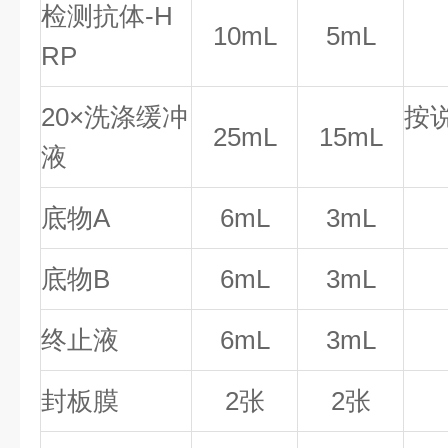
检测抗体-H
10mL
5mL
RP
20×洗涤缓冲
按
25mL
15mL
液
底物A
6mL
3mL
底物B
6mL
3mL
终止液
6mL
3mL
封板膜
2张
2张