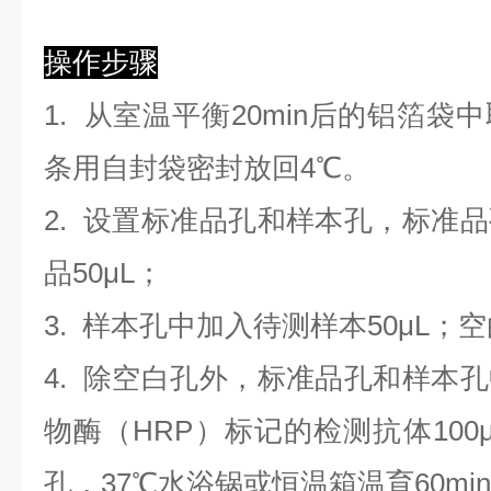
操作步骤
1. 从室温平衡20min后的铝箔
条用自封袋密封放回4℃。
2. 设置标准品孔和样本孔，标准
品50μL；
3. 样本孔
中
加
入
待测样本
5
0μL；
4.
除空白孔外，标准品孔和样本孔
物酶（HRP）标记的检测抗体100
孔，37℃水浴锅或恒温箱温育60mi