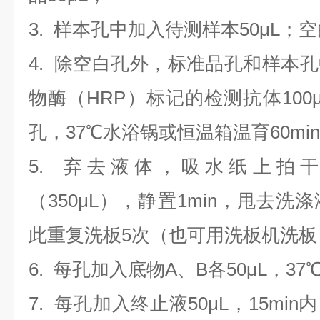
3. 样本孔
中
加
入
待测样本
5
0μL；
4.
除空白孔外，标准品孔和样本孔
物酶（HRP）标记的检测抗体100
孔，37℃水浴锅或恒温箱温育60mi
5. 弃去液体，吸水纸上拍
（350
μL
）
，静置1min，甩去洗
此重复洗板5次（也可用洗板机洗板
6. 每孔加入底物A、B各50μL，37
7. 每孔加入终止液50μL，15min