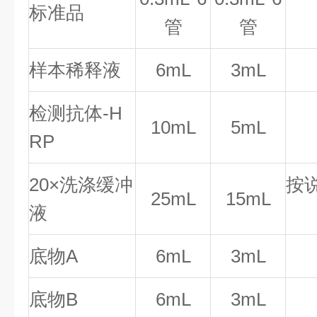
标准品
管
管
样本稀释液
6mL
3mL
检测抗体-H
10mL
5mL
RP
20×洗涤缓冲
按
25mL
15mL
液
底物A
6mL
3mL
底物B
6mL
3mL