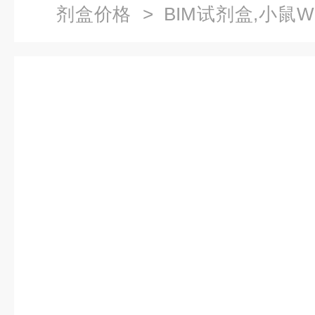
剂盒价格
> BIM试剂盒,小鼠
径蛋白1（WISP1）ELISA试剂