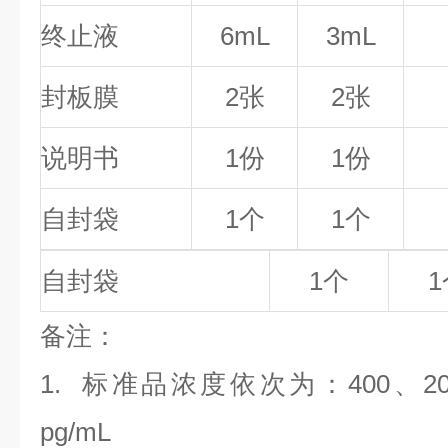
终止液
6mL
3mL
封板膜
2张
2张
说明书
1份
1份
自封袋
1个
1个
自封袋
1个
1
备
注
：
1.
标准品浓度依次为：400
、2
pg/mL