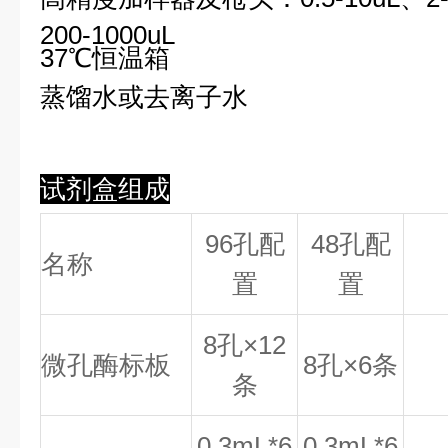
200-1000uL
37℃恒温箱
蒸馏水或去离子水
试剂盒组成
96孔配
48孔配
名称
置
置
8
孔×
12
微孔酶标板
8
孔×
6
条
条
0.
3
mL*6
0.
3
mL*6