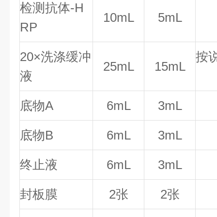
检测抗体-H
10mL
5mL
RP
20×洗涤缓冲
按
25mL
15mL
液
底物A
6mL
3mL
底物B
6mL
3mL
终止液
6mL
3mL
封板膜
2张
2张