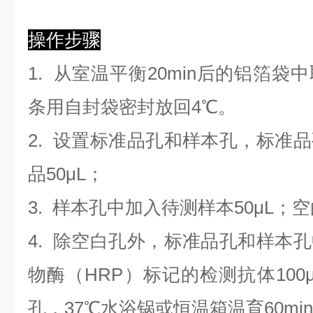
操作步骤
1. 从室温平衡20min后的铝箔
条用自封袋密封放回4℃。
2. 设置标准品孔和样本孔，标准
品50μL；
3. 样本孔
中
加
入
待测样本
5
0μL；
4.
除空白孔外，标准品孔和样本孔
物酶（HRP）标记的检测抗体100
孔，37℃水浴锅或恒温箱温育60mi