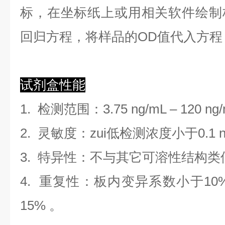
标，在坐标纸上
或用相关软件绘制
回归方程
，
将样品的OD值代入方程
试剂盒性能
1.
检测范围
：
3.75 ng/mL
–
120 ng
2. 灵敏度：zui低检测浓度小于
0.1
3. 特异性：不与其它可溶性结构
4. 重复性：板内变异系数小于
10
1
5
%
。