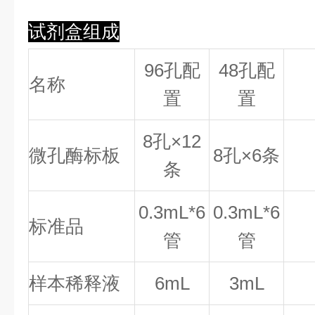
试剂盒组成
96孔配
48孔配
名称
置
置
8
孔×
12
微孔酶标板
8
孔×
6
条
条
0.
3
mL*6
0.
3
mL*6
标准品
管
管
样本稀释液
6mL
3mL