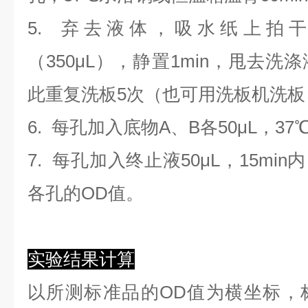
5. 弃去液体，吸水纸上拍
（350
μL
）
，静置1min，甩去洗
此重复洗板5次（也可用洗板机洗板
6. 每孔加入底物A、B各50μL，37
7. 每孔加入终止液50μL，15min
各孔的OD值。
实验结果计算
以
所测标准品的OD值
为横坐标，