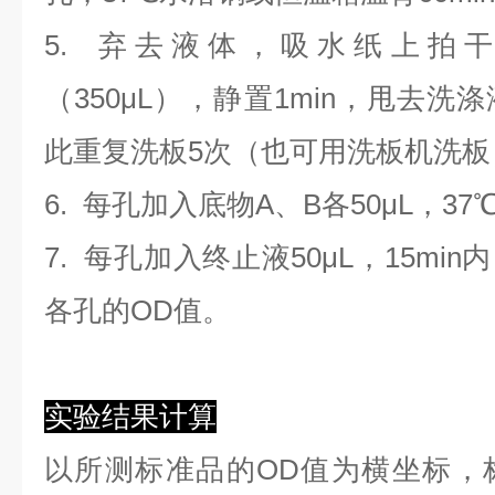
5. 弃去液体，吸水纸上拍
（350
μL
）
，静置1min，甩去洗
此重复洗板5次（也可用洗板机洗板
6. 每孔加入底物A、B各50μL，37
7. 每孔加入终止液50μL，15min
各孔的OD值。
实验结果计算
以
所测标准品的OD值
为横坐标，