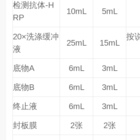
检测抗体-H
10mL
5mL
RP
20×洗涤缓冲
按
25mL
15mL
液
底物A
6mL
3mL
底物B
6mL
3mL
终止液
6mL
3mL
封板膜
2张
2张