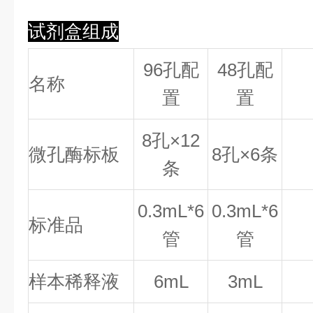
试剂盒组成
96孔配
48孔配
名称
置
置
8
孔×
12
微孔酶标板
8
孔×
6
条
条
0.
3
mL*6
0.
3
mL*6
标准品
管
管
样本稀释液
6mL
3mL