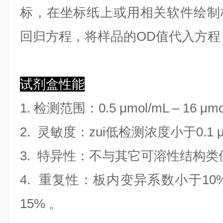
标，在坐标纸上
或用相关软件绘制
回归方程
，
将样品的OD值代入方程
试剂盒性能
1. 检测范围
：
0.5 μmol/mL
–
16 μmo
2. 灵敏度：zui低检测浓度小于
0.1
3. 特异性：不与其它可溶性结构
4. 重复性：板内变异系数小于
10
1
5
%
。