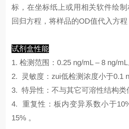
标，在坐标纸上
或用相关软件绘制
回归方程
，
将样品的OD值代入方程
试剂盒性能
1. 检测范围
：
0.25 ng/mL
–
8 ng/mL
2. 灵敏度：zui低检测浓度小于
0.1
3. 特异性：不与其它可溶性结构
4. 重复性：板内变异系数小于
10
1
5
%
。