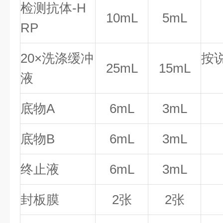
检测抗体-H
10mL
5mL
RP
20×洗涤缓冲
按
25mL
15mL
液
底物A
6mL
3mL
底物B
6mL
3mL
终止液
6mL
3mL
封板膜
2张
2张