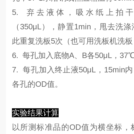
5. 弃去液体，吸水纸上拍
（350
μL
）
，静置1min，甩去洗
此重复洗板5次（也可用洗板机洗板
6. 每孔加入底物A、B各50μL，37
7. 每孔加入终止液50μL，15min
各孔的OD值。
实验结果计算
以
所测标准品的OD值
为横坐标，