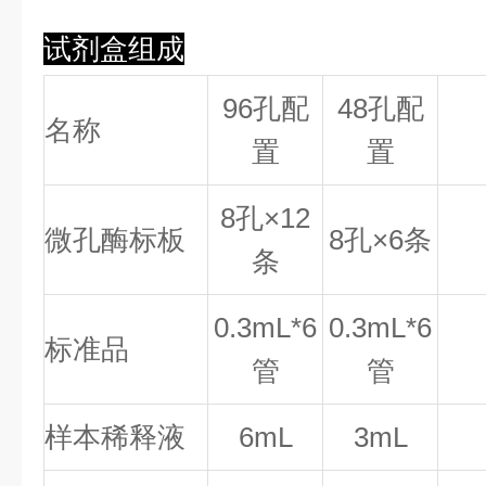
试剂盒组成
96孔配
48孔配
名称
置
置
8
孔×
12
微孔酶标板
8
孔×
6
条
条
0.
3
mL*6
0.
3
mL*6
标准品
管
管
样本稀释液
6mL
3mL