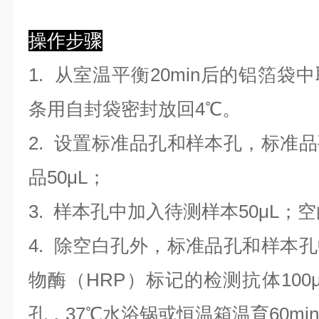
操作步骤
1. 从室温平衡20min后的铝箔
条用自封袋密封放回4℃。
2. 设置标准品孔和样本孔，标准
品50μL；
3. 样本孔
中
加
入
待测样本
5
0μL；
4.
除空白孔外，标准品孔和样本孔
物酶（HRP）标记的检测抗体100
孔，37℃水浴锅或恒温箱温育60mi