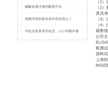
（1
磷酸盐缓冲液的配制方法
（2）
具洗净
细胞培养的基本条件您知道么？
（3）
（4）
观察现
手机为变美带手机壳，小心甲醛中毒
公司主
ELI
检测试
原料试
上海恒
RD试