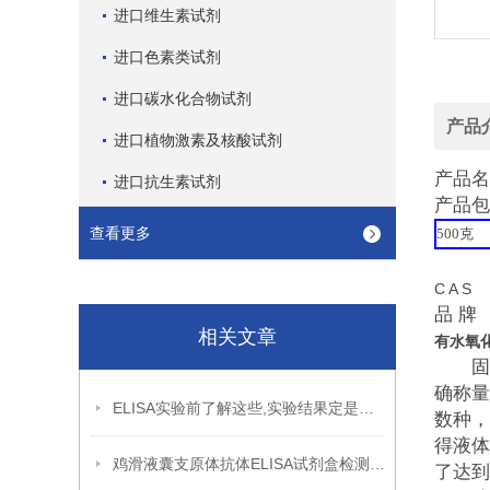
进口维生素试剂
进口色素类试剂
进口碳水化合物试剂
产品
进口植物激素及核酸试剂
产品名
进口抗生素试剂
产品包
查看更多
500
克
C A S 
品 牌 
相关文章
有水氧
固体
确称量
ELISA实验前了解这些,实验结果定是您预期中的
数种，
得液体
鸡滑液囊支原体抗体ELISA试剂盒检测原理
了达到