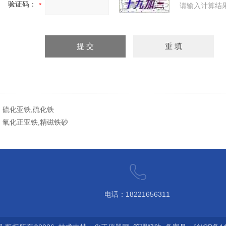
验证码：
请输入计算结
：
硫化亚铁,硫化铁
：
氧化正亚铁,精磁铁砂
电话：18221656311