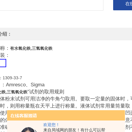
在
介绍：
称：
有水氧化铁,三氢氧化铁
装：
：1309-33-7
：Amresco、Sigma
”试剂的取用规则
化铁,三氢氧化铁
粉末试剂可用洁净的牛角勺取用。要取一定量的固体时，可
时，则用称量瓶在天平上进行称量。液体试剂常用量筒量取，量筒的
使用时要把量取的液体注入量筒中，使视线与量筒内液体凹面
的体积。如需少量液体试剂则可用滴管取用，取用时应注意
欢迎您！
准确的实验结果，取用试剂时应遵守以下规则，以保证试剂
来自局域网的朋友！有什么可以帮