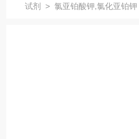
试剂
> 氯亚铂酸钾,氯化亚铂钾