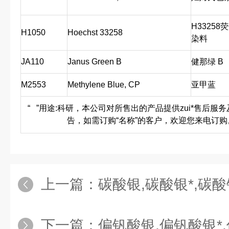
H33258
H1050
Hoechst 33258
染料
JA110
Janus Green B
健那绿 B
M2553
Methylene Blue, CP
亚甲蓝
“
”用途:科研，本公司对所售出的产品提供zui*售后服
告，如需订购“名称”的客户，欢迎您来电订购
上一篇：
碳酸银,碳酸银*,碳
下一篇：
偏钒酸银,偏钒酸银*