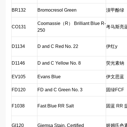
BR132
Bromocresol Green
溴甲酚绿
Coomassie（R） Brilliant Blue R-
CO131
考马斯亮
250
D1134
D and C Red No. 22
伊红y
D1146
D and C Yellow No. 8
荧光素钠
EV105
Evans Blue
伊文思蓝
FD120
FD and C Green No. 3
固绿FCF
F1038
Fast Blue RR Salt
固蓝 RR 
GI120
Giemsa Stain, Certified
姬姆氏色