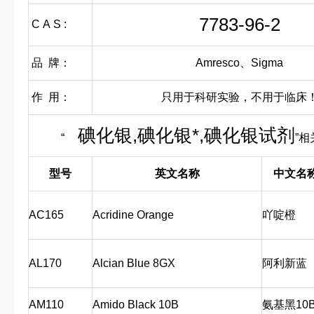
7783-96-2
C A S :
品 牌：
Amresco、Sigma
作 用：
只用于科研实验，不用于临床
碘化银,碘化银*,碘化银试剂
“
”
型号
英文名称
中文名
AC165
Acridine Orange
吖啶橙
AL170
Alcian Blue 8GX
阿利新蓝
AM110
Amido Black 10B
氨基黑10