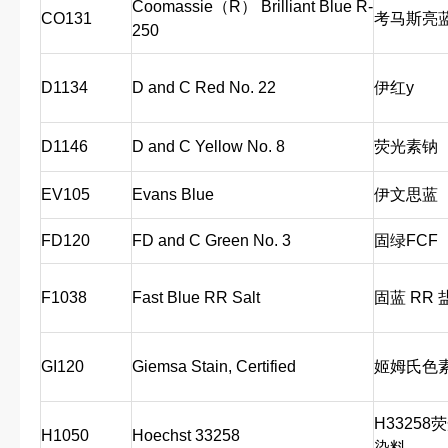
Coomassie（R） Brilliant Blue R-
CO131
考马斯亮
250
D1134
D and C Red No. 22
伊红y
D1146
D and C Yellow No. 8
荧光素钠
EV105
Evans Blue
伊文思蓝
FD120
FD and C Green No. 3
固绿FCF
F1038
Fast Blue RR Salt
固蓝 RR 
GI120
Giemsa Stain, Certified
姬姆氏色
H33258
H1050
Hoechst 33258
染料